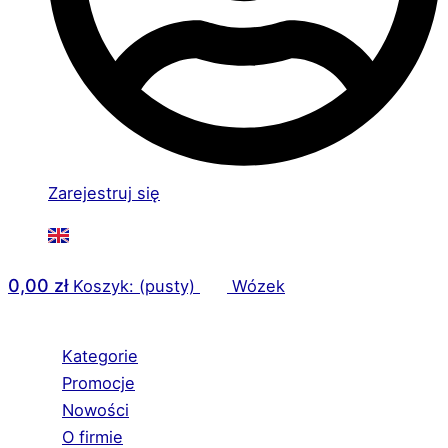
Zarejestruj się
0,00
zł
Koszyk: (pusty)
Wózek
Kategorie
Promocje
Nowości
O firmie