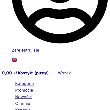
Zarejestruj się
0,00
zł
Koszyk: (pusty)
Wózek
Kategorie
Promocje
Nowości
O firmie