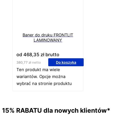
Baner do druku FRONTLIT
LAMINOWANY
od
468,35
zł
brutto
Do koszyka
380,77
zł
netto
Ten produkt ma wiele
wariantów. Opcje można
wybrać na stronie produktu
15%
RABATU
dla nowych klientów*