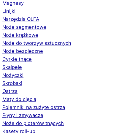
Magnesy
Linijki
Narzędzia OLFA
Noże segmentowe
Noże krążkowe
Noże do tworzyw sztucznych
Noże bezpieczne
Cyrkle tnące
Skalpele
Nożyczki
Skrobaki
Ostrza
Maty do cięcia
Pojemniki na zużyte ostrza
Płyny i zmywacze
Noże do ploterów tnących
Kasety roll-up