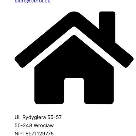
biuro@cefol.eu
Ul. Rydygiera 55-57
50-248 Wrocław
NIP: 8971129775