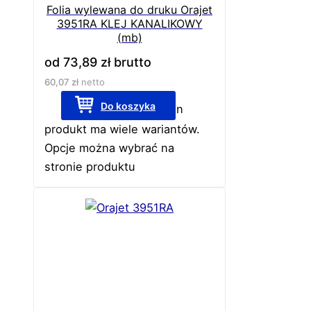
Folia wylewana do druku Orajet
3951RA KLEJ KANALIKOWY
(mb)
od
73,89
zł
brutto
60,07
zł
netto
Do koszyka
Ten
produkt ma wiele wariantów.
Opcje można wybrać na
stronie produktu