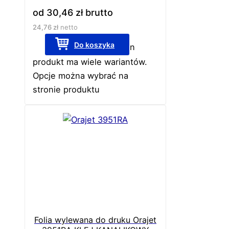
od
30,46
zł
brutto
24,76
zł
netto
Do koszyka
Ten
produkt ma wiele wariantów.
Opcje można wybrać na
stronie produktu
Folia wylewana do druku Orajet