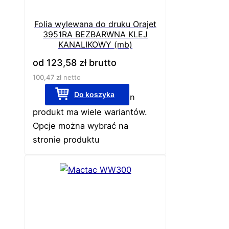
Folia wylewana do druku Orajet
3951RA BEZBARWNA KLEJ
KANALIKOWY (mb)
od
123,58
zł
brutto
100,47
zł
netto
Do koszyka
Ten
produkt ma wiele wariantów.
Opcje można wybrać na
stronie produktu