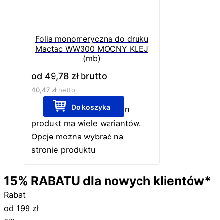
Folia monomeryczna do druku
Mactac WW300 MOCNY KLEJ
(mb)
od
49,78
zł
brutto
40,47
zł
netto
Do koszyka
Ten
produkt ma wiele wariantów.
Opcje można wybrać na
stronie produktu
15%
RABATU
dla nowych klientów*
Rabat
od 199 zł