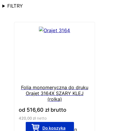
FILTRY
Folia monomeryczna do druku
Orajet 3164X SZARY KLEJ
(rolka)
od
516,60
zł
brutto
420,00
zł
netto
Do koszyka
Ten