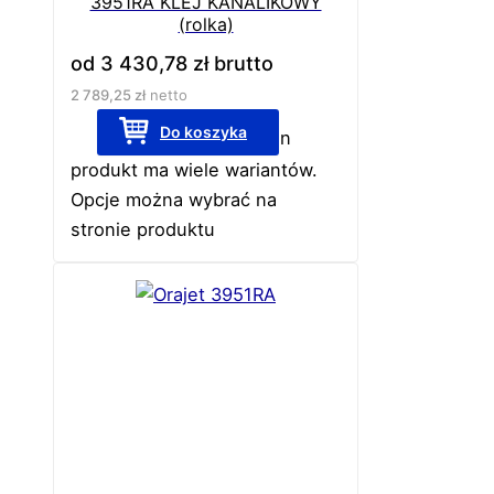
3951RA KLEJ KANALIKOWY
(rolka)
od
3 430,78
zł
brutto
2 789,25
zł
netto
Do koszyka
Ten
produkt ma wiele wariantów.
Opcje można wybrać na
stronie produktu