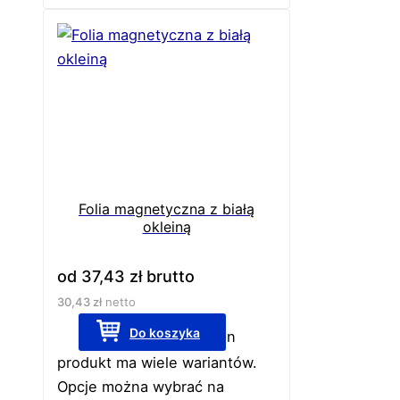
Folia magnetyczna z białą
okleiną
od
37,43
zł
brutto
30,43
zł
netto
Do koszyka
Ten
produkt ma wiele wariantów.
Opcje można wybrać na