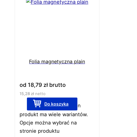
Folia magnetyczna plain
od
18,79
zł
brutto
15,28
zł
netto
Do koszyka
Ten
produkt ma wiele wariantów.
Opcje można wybrać na
stronie produktu