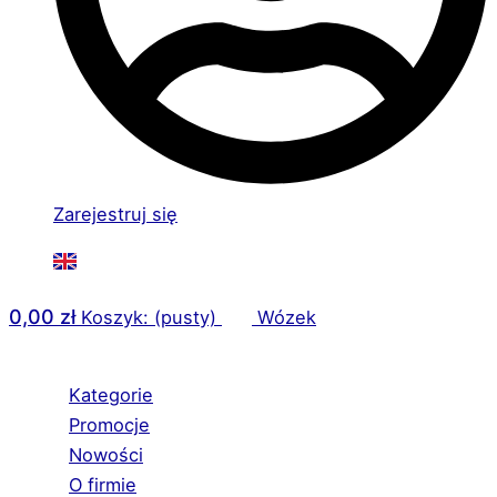
Zarejestruj się
0,00
zł
Koszyk: (pusty)
Wózek
Kategorie
Promocje
Nowości
O firmie