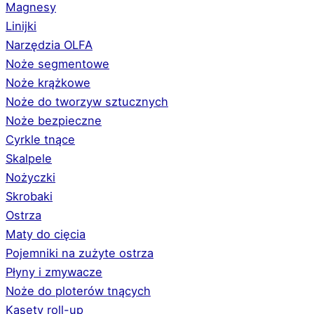
Magnesy
Linijki
Narzędzia OLFA
Noże segmentowe
Noże krążkowe
Noże do tworzyw sztucznych
Noże bezpieczne
Cyrkle tnące
Skalpele
Nożyczki
Skrobaki
Ostrza
Maty do cięcia
Pojemniki na zużyte ostrza
Płyny i zmywacze
Noże do ploterów tnących
Kasety roll-up