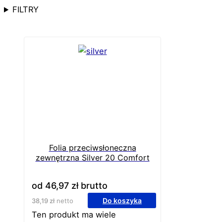
FILTRY
Folia przeciwsłoneczna
zewnętrzna Silver 20 Comfort
od
46,97
zł
brutto
Do koszyka
38,19
zł
netto
Ten produkt ma wiele