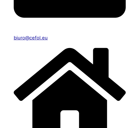
biuro@cefol.eu