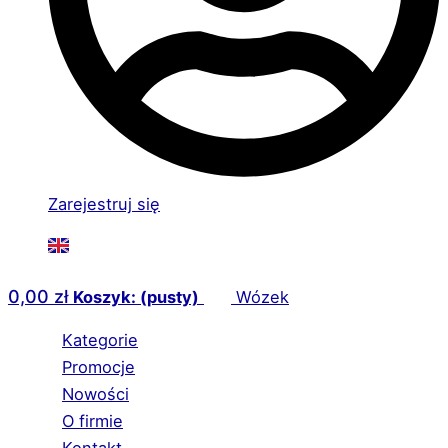
Zarejestruj się
0,00
zł
Koszyk: (pusty)
Wózek
Kategorie
Promocje
Nowości
O firmie