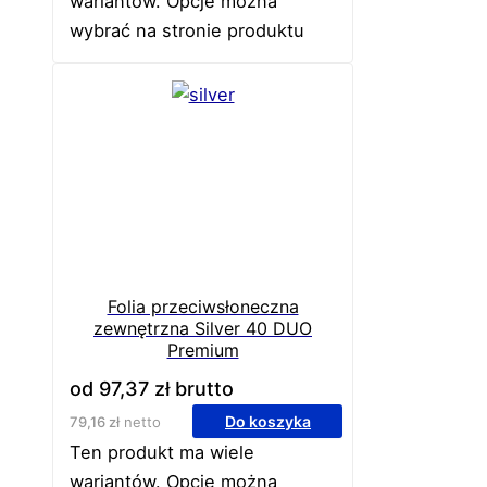
wariantów. Opcje można
wybrać na stronie produktu
Folia przeciwsłoneczna
zewnętrzna Silver 40 DUO
Premium
od
97,37
zł
brutto
Do koszyka
79,16
zł
netto
Ten produkt ma wiele
wariantów. Opcje można