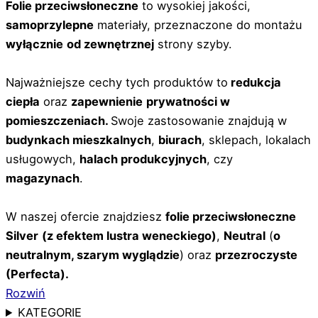
Folie
przeciwsłoneczne
to wysokiej jakości,
samoprzylepne
materiały, przeznaczone do montażu
wyłącznie
od zewnętrznej
strony szyby.
Najważniejsze cechy tych produktów to
redukcja
ciepła
oraz
zapewnienie
prywatności w
pomieszczeniach.
Swoje zastosowanie znajdują w
budynkach mieszkalnych
,
biurach
, sklepach, lokalach
usługowych,
halach produkcyjnych
, czy
magazynach
.
W naszej ofercie znajdziesz
folie przeciwsłoneczne
Silver
(z efektem lustra weneckiego)
,
Neutral
(
o
neutralnym, szarym wyglądzie
) oraz
przezroczyste
(Perfecta).
Rozwiń
KATEGORIE