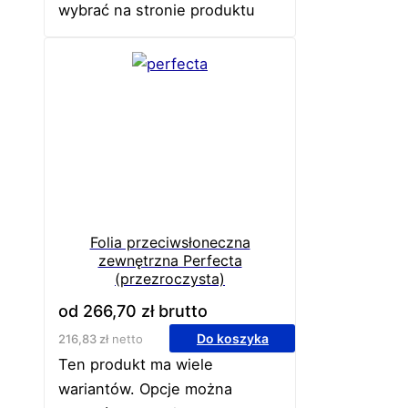
wybrać na stronie produktu
Folia przeciwsłoneczna
zewnętrzna Perfecta
(przezroczysta)
od
266,70
zł
brutto
Do koszyka
216,83
zł
netto
Ten produkt ma wiele
wariantów. Opcje można