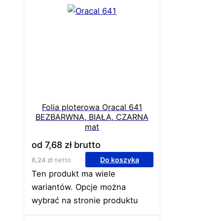
Folia ploterowa Oracal 641
BEZBARWNA, BIAŁA, CZARNA
mat
od
7,68
zł
brutto
Do koszyka
6,24
zł
netto
Ten produkt ma wiele
wariantów. Opcje można
wybrać na stronie produktu