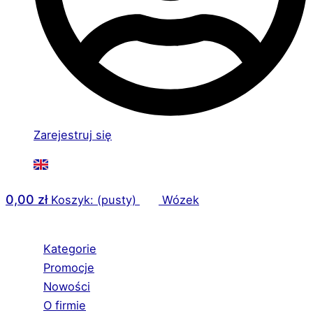
Zarejestruj się
0,00
zł
Koszyk: (pusty)
Wózek
Kategorie
Promocje
Nowości
O firmie