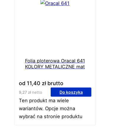
Folia ploterowa Oracal 641
KOLORY METALICZNE mat
od
11,40
zł
brutto
Do koszyka
9,27
zł
netto
Ten produkt ma wiele
wariantów. Opcje można
wybrać na stronie produktu