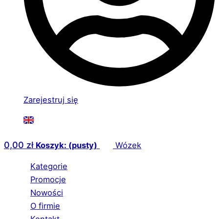
Zarejestruj się
0,00
zł
Koszyk: (pusty)
Wózek
Kategorie
Promocje
Nowości
O firmie