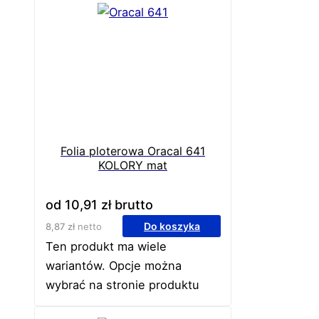
Folia ploterowa Oracal 641
KOLORY mat
od
10,91
zł
brutto
Do koszyka
8,87
zł
netto
Ten produkt ma wiele
wariantów. Opcje można
wybrać na stronie produktu