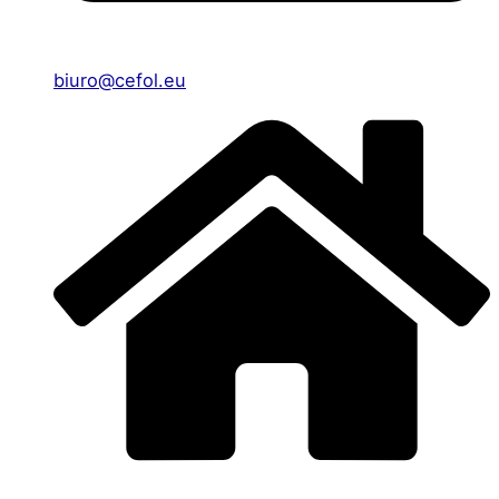
biuro@cefol.eu