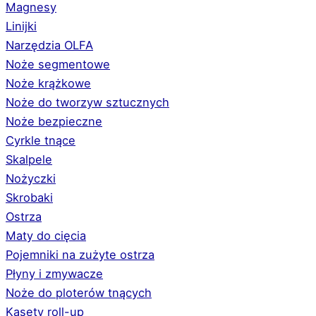
Magnesy
Linijki
Narzędzia OLFA
Noże segmentowe
Noże krążkowe
Noże do tworzyw sztucznych
Noże bezpieczne
Cyrkle tnące
Skalpele
Nożyczki
Skrobaki
Ostrza
Maty do cięcia
Pojemniki na zużyte ostrza
Płyny i zmywacze
Noże do ploterów tnących
Kasety roll-up