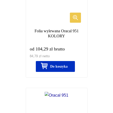
wariantów.
Opcje
można
wybrać
Folia wylewana Oracal 951
na
KOLORY
stronie
produktu
od
104,29
zł
brutto
84,79
zł
netto
Do koszyka
Ten
produkt
ma
wiele