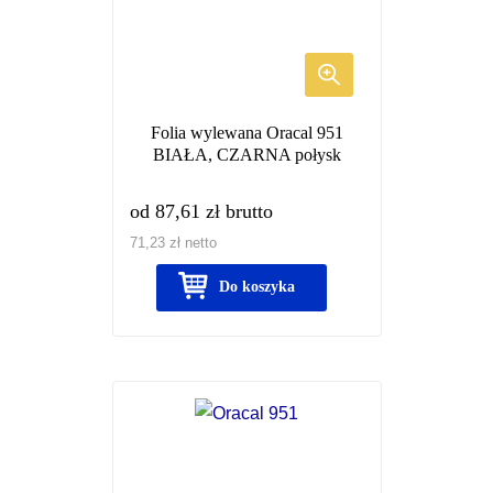
wariantów.
Opcje
można
wybrać
Folia wylewana Oracal 951
na
BIAŁA, CZARNA połysk
stronie
produktu
od
87,61
zł
brutto
71,23
zł
netto
Do koszyka
Ten
produkt
ma
wiele