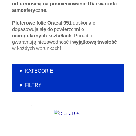
odpornością na promieniowanie UV
i
warunki
atmosferyczne
.
Ploterowe folie Oracal 951
doskonale
dopasowują się do powierzchni o
nieregularnych kształtach
. Ponadto,
gwarantują niezawodność i
wyjątkową trwałość
w każdych warunkach!
KATEGORIE
FILTRY
Ten
produkt
ma
wiele