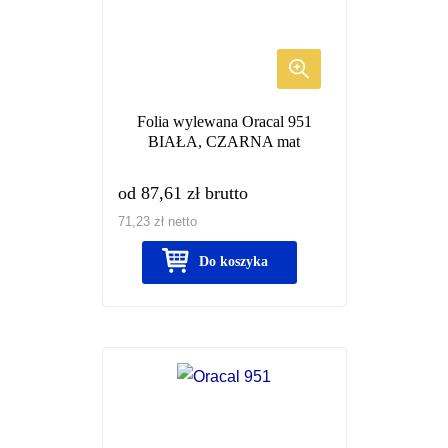
wariantów.
Opcje
można
wybrać
Folia wylewana Oracal 951
na
BIAŁA, CZARNA mat
stronie
produktu
od
87,61
zł
brutto
71,23
zł
netto
Do koszyka
Ten
produkt
ma
wiele