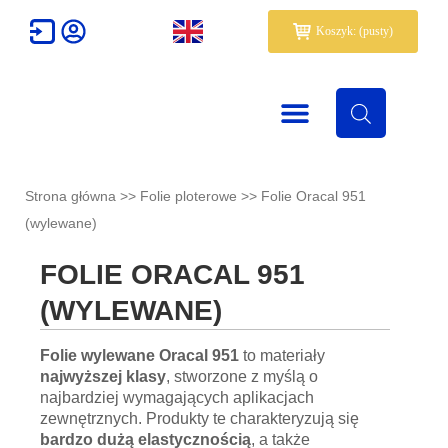
Przejdź
Wózek
Koszyk: (pusty)
do
treści
Strona główna
>>
Folie ploterowe
>>
Folie Oracal 951
(wylewane)
FOLIE ORACAL 951
(WYLEWANE)
Folie wylewane Oracal 951
to materiały
najwyższej klasy
, stworzone z myślą o
najbardziej wymagających aplikacjach
zewnętrznych. Produkty te charakteryzują się
bardzo dużą elastycznością
, a także