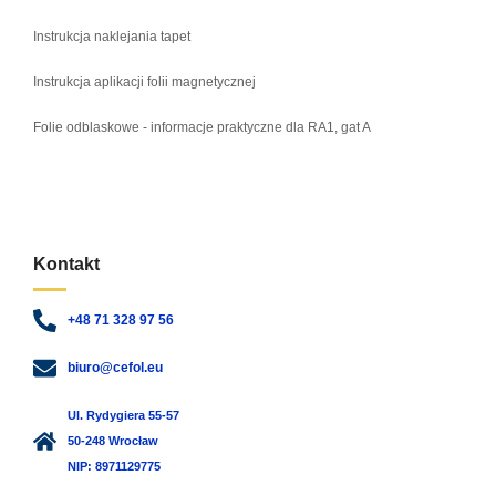
Instrukcja naklejania tapet
Instrukcja aplikacji folii magnetycznej
Folie odblaskowe - informacje praktyczne dla RA1, gat A
Kontakt
+48 71 328 97 56
biuro@cefol.eu
Ul. Rydygiera 55-57
50-248 Wrocław
NIP: 8971129775