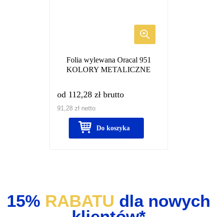
wariantów.
Opcje
można
wybrać
Folia wylewana Oracal 951
na
KOLORY METALICZNE
stronie
produktu
od
112,28
zł
brutto
91,28
zł
netto
Do koszyka
15%
RABATU
dla nowych
klientów*