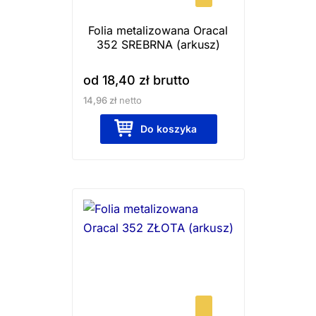
wybrać
Folia metalizowana Oracal
na
352 SREBRNA (arkusz)
stronie
produktu
od
18,40
zł
brutto
14,96
zł
netto
Do koszyka
Ten
produkt
ma
wiele
wariantów.
Opcje
można