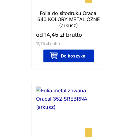
wybrać
Folia do sitodruku Oracal
na
640 KOLORY METALICZNE
stronie
(arkusz)
produktu
od
14,45
zł
brutto
11,75
zł
netto
Do koszyka
Ten
produkt
ma
wiele
wariantów.
Opcje
można