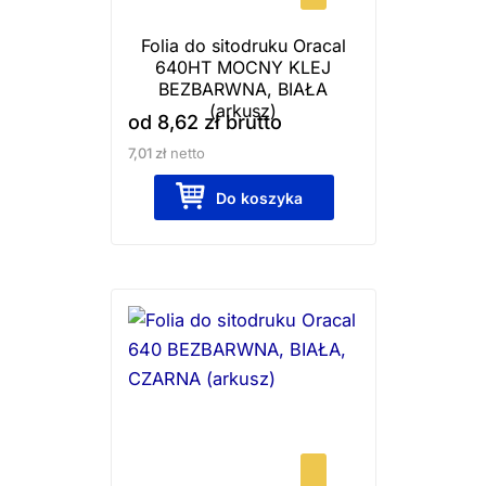
wybrać
Folia do sitodruku Oracal
na
640HT MOCNY KLEJ
stronie
BEZBARWNA, BIAŁA
produktu
(arkusz)
od
8,62
zł
brutto
7,01
zł
netto
Do koszyka
Ten
produkt
ma
wiele
wariantów.
Opcje
można