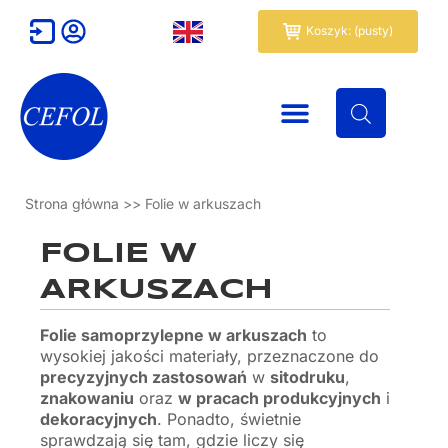
Przejdź
Wózek
Koszyk: (pusty)
do
treści
Strona główna
>>
Folie w arkuszach
FOLIE W
ARKUSZACH
Folie samoprzylepne w arkuszach
to
wysokiej jakości materiały, przeznaczone do
precyzyjnych zastosowań
w
sitodruku
,
znakowaniu
oraz
w pracach produkcyjnych
i
dekoracyjnych
. Ponadto, świetnie
sprawdzają się tam, gdzie liczy się