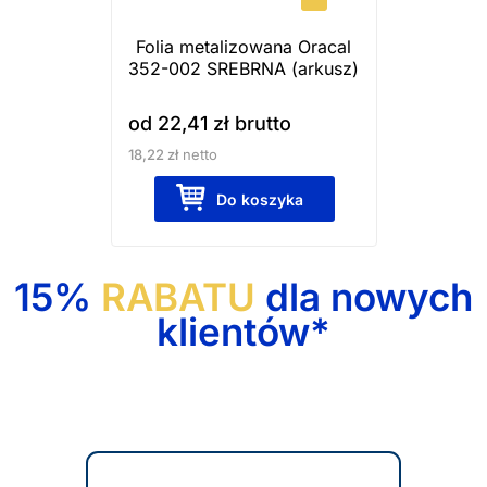
wybrać
Folia metalizowana Oracal
na
352-002 SREBRNA (arkusz)
stronie
produktu
od
22,41
zł
brutto
18,22
zł
netto
Do koszyka
15%
RABATU
dla nowych
klientów*