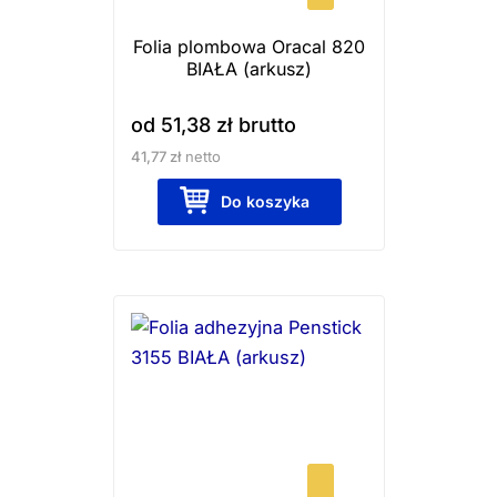
wybrać
Folia plombowa Oracal 820
na
BIAŁA (arkusz)
stronie
produktu
od
51,38
zł
brutto
41,77
zł
netto
Do koszyka
Ten
produkt
ma
wiele
wariantów.
Opcje
można