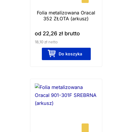
wybrać
Folia metalizowana Oracal
na
352 ZŁOTA (arkusz)
stronie
produktu
od
22,26
zł
brutto
18,10
zł
netto
Do koszyka
Ten
produkt
ma
wiele
wariantów.
Opcje
można