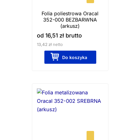
wybrać
Folia poliestrowa Oracal
na
352-000 BEZBARWNA
stronie
(arkusz)
produktu
od
16,51
zł
brutto
13,42
zł
netto
Do koszyka
Ten
produkt
ma
wiele
wariantów.
Opcje
można