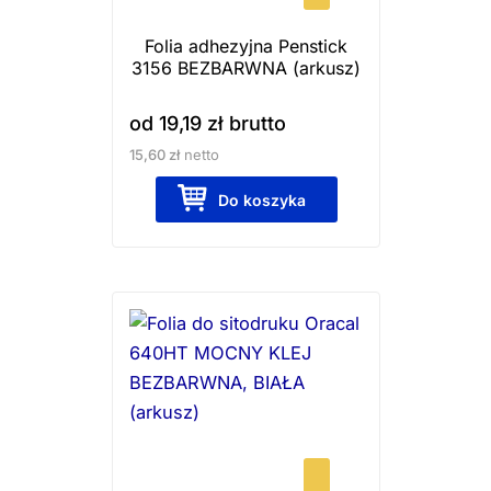
wybrać
Folia adhezyjna Penstick
na
3156 BEZBARWNA (arkusz)
stronie
produktu
od
19,19
zł
brutto
15,60
zł
netto
Do koszyka
Ten
produkt
ma
wiele
wariantów.
Opcje
można