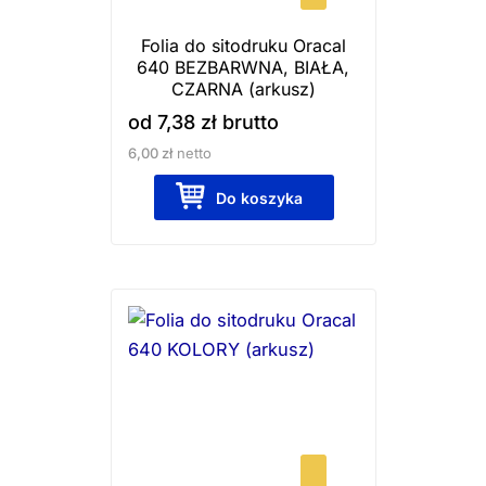
wybrać
Folia do sitodruku Oracal
na
640 BEZBARWNA, BIAŁA,
stronie
CZARNA (arkusz)
produktu
od
7,38
zł
brutto
6,00
zł
netto
Do koszyka
Ten
produkt
ma
wiele
wariantów.
Opcje
można