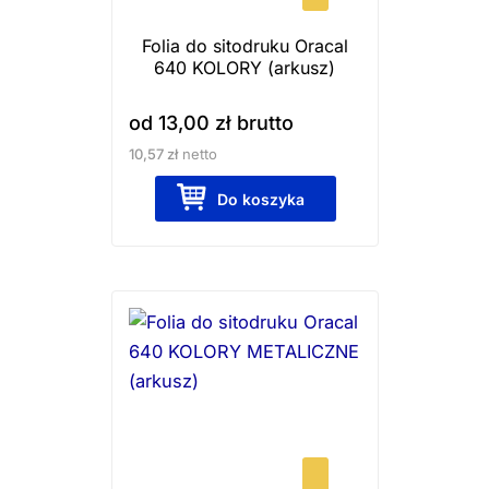
wybrać
Folia do sitodruku Oracal
na
640 KOLORY (arkusz)
stronie
produktu
od
13,00
zł
brutto
10,57
zł
netto
Do koszyka
Ten
produkt
ma
wiele
wariantów.
Opcje
można