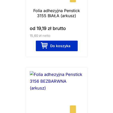
wybrać
Folia adhezyjna Penstick
na
3155 BIAŁA (arkusz)
stronie
produktu
od
19,19
zł
brutto
15,60
zł
netto
Do koszyka
Ten
produkt
ma
wiele
wariantów.
Opcje
można