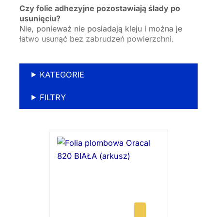
Czy folie adhezyjne pozostawiają ślady po
usunięciu?
Nie, ponieważ nie posiadają kleju i można je
łatwo usunąć bez zabrudzeń powierzchni.
KATEGORIE
FILTRY
Ten
produkt
ma
wiele
wariantów.
Opcje
można