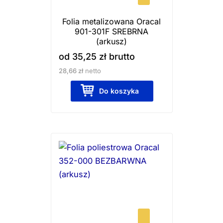
wybrać
Folia metalizowana Oracal
na
901-301F SREBRNA
stronie
(arkusz)
produktu
od
35,25
zł
brutto
28,66
zł
netto
Do koszyka
Ten
produkt
ma
wiele
wariantów.
Opcje
można