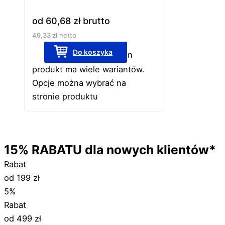
od
60,68
zł
brutto
49,33
zł
netto
Do koszyka
Ten
produkt ma wiele wariantów.
Opcje można wybrać na
stronie produktu
15%
RABATU
dla nowych klientów*
Rabat
od 199 zł
5%
Rabat
od 499 zł