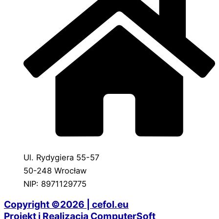
Ul. Rydygiera 55-57
50-248 Wrocław
NIP: 8971129775
Copyright ©2026 | cefol.eu
Projekt i Realizacja ComputerSoft