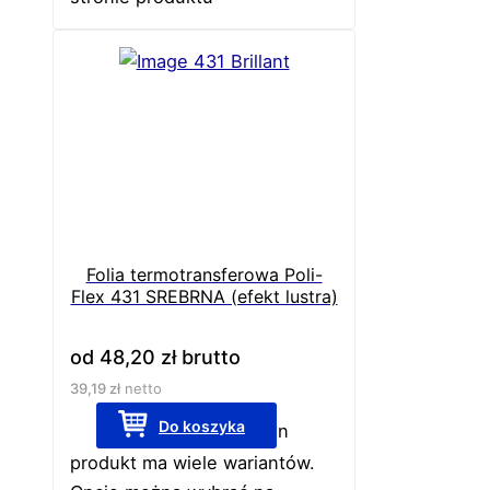
Folia termotransferowa Poli-
Flex 431 SREBRNA (efekt lustra)
od
48,20
zł
brutto
39,19
zł
netto
Do koszyka
Ten
produkt ma wiele wariantów.