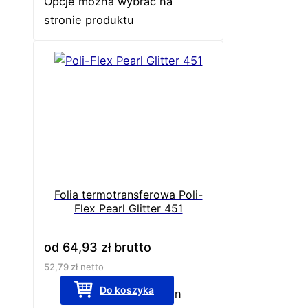
Opcje można wybrać na
stronie produktu
Folia termotransferowa Poli-
Flex Pearl Glitter 451
od
64,93
zł
brutto
52,79
zł
netto
Do koszyka
Ten