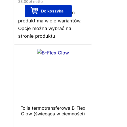
38,00
zł
netto
Do koszyka
Ten
produkt ma wiele wariantów.
Opcje można wybrać na
stronie produktu
Folia termotransferowa B-Flex
Glow (świecąca w ciemności)