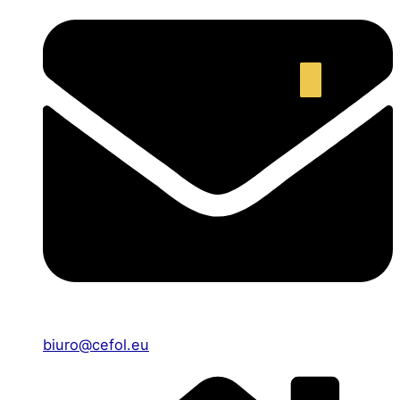
biuro@cefol.eu