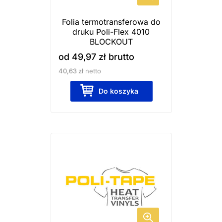
wybrać
Folia termotransferowa do
na
druku Poli-Flex 4010
stronie
BLOCKOUT
produktu
od
49,97
zł
brutto
40,63
zł
netto
Do koszyka
Ten
produkt
ma
wiele
wariantów.
Opcje
można