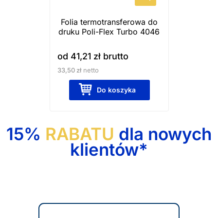
wybrać
Folia termotransferowa do
na
druku Poli-Flex Turbo 4046
stronie
produktu
od
41,21
zł
brutto
33,50
zł
netto
Do koszyka
15%
RABATU
dla nowych
klientów*