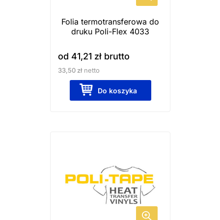
wybrać
Folia termotransferowa do
na
druku Poli-Flex 4033
stronie
produktu
od
41,21
zł
brutto
33,50
zł
netto
Do koszyka
Ten
produkt
ma
wiele
wariantów.
Opcje
można