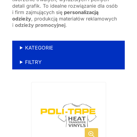
detali grafik. To idealne rozwiązanie dla osób
i firm zajmujących się
personalizacją
odzieży
, produkcją materiałów reklamowych
i
odzieży promocyjnej
.
KATEGORIE
FILTRY
Ten
produkt
ma
wiele
wariantów.
Opcje
można