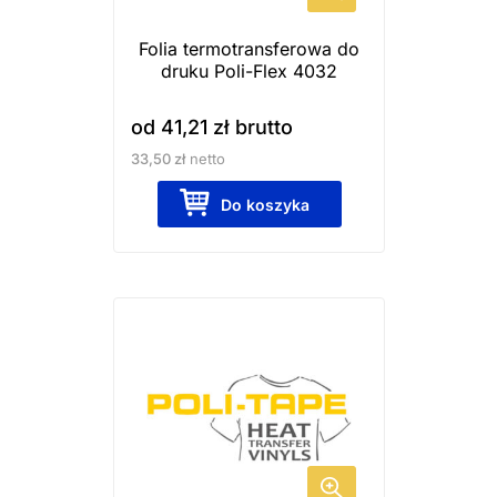
wybrać
Folia termotransferowa do
na
druku Poli-Flex 4032
stronie
produktu
od
41,21
zł
brutto
33,50
zł
netto
Do koszyka
Ten
produkt
ma
wiele
wariantów.
Opcje
można