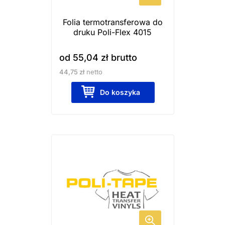
wybrać
Folia termotransferowa do
na
druku Poli-Flex 4015
stronie
produktu
od
55,04
zł
brutto
44,75
zł
netto
Do koszyka
Ten
produkt
ma
wiele
wariantów.
Opcje
można