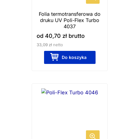
wybrać
Folia termotransferowa do
na
druku UV Poli-Flex Turbo
stronie
4037
produktu
od
40,70
zł
brutto
33,09
zł
netto
Do koszyka
Ten
produkt
ma
wiele
wariantów.
Opcje
można