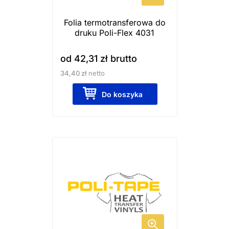
wybrać
Folia termotransferowa do
na
druku Poli-Flex 4031
stronie
produktu
od
42,31
zł
brutto
34,40
zł
netto
Do koszyka
Ten
produkt
ma
wiele
wariantów.
Opcje
można