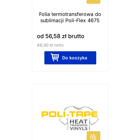
wybrać
Folia termotransferowa do
na
sublimacji Poli-Flex 4675
stronie
produktu
od
56,58
zł
brutto
46,00
zł
netto
Do koszyka
Ten
produkt
ma
wiele
wariantów.
Opcje
można