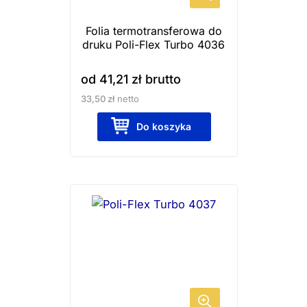
wybrać
Folia termotransferowa do
na
druku Poli-Flex Turbo 4036
stronie
produktu
od
41,21
zł
brutto
33,50
zł
netto
Do koszyka
Ten
produkt
ma
wiele
wariantów.
Opcje
można