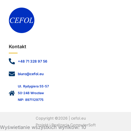
Kontakt
+48 71 328 97 56
biuro@cefol.eu
Ul. Rydygiera 55-57
50-248 Wrocław
NIP: 8971129775
Copyright ©2026 | cefol.eu
Projekt i Realizacja ComputerSoft
Wyświetlanie wszystkich wyników: 10