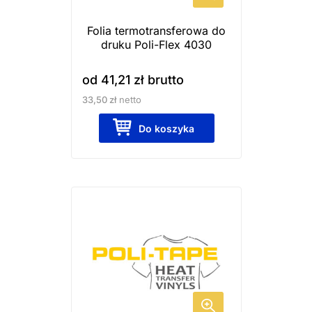
wybrać
Folia termotransferowa do
na
druku Poli-Flex 4030
stronie
produktu
od
41,21
zł
brutto
33,50
zł
netto
Do koszyka
Ten
produkt
ma
wiele
wariantów.
Opcje
można