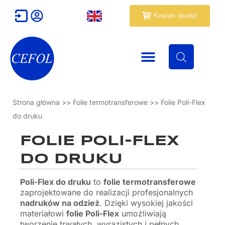
Przejdź
Wózek
Koszyk: (pusty)
do
treści
Strona główna
>>
Folie termotransferowe
>>
Folie Poli-Flex
do druku
FOLIE POLI-FLEX
DO DRUKU
Poli-Flex do druku
to
folie termotransferowe
zaprojektowane do realizacji profesjonalnych
nadruków na odzież
. Dzięki wysokiej jakości
materiałowi
folie Poli-Flex
umożliwiają
tworzenie trwałych, wyrazistych i pełnych