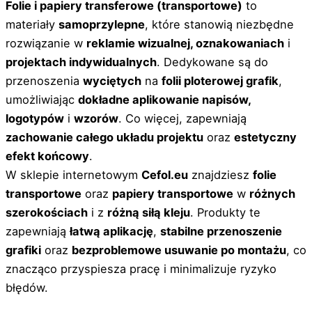
Folie i papiery transferowe (transportowe)
to
materiały
samoprzylepne
, które stanowią niezbędne
rozwiązanie w
reklamie wizualnej, oznakowaniach
i
projektach indywidualnych
. Dedykowane są do
przenoszenia
wyciętych
na
folii ploterowej grafik
,
umożliwiając
dokładne aplikowanie napisów,
logotypów
i
wzorów
. Co więcej, zapewniają
zachowanie całego układu projektu
oraz
estetyczny
efekt końcowy
.
W sklepie internetowym
Cefol.eu
znajdziesz
folie
transportowe
oraz
papiery transportowe
w
różnych
szerokościach
i z
różną siłą kleju
. Produkty te
zapewniają
łatwą aplikację
,
stabilne przenoszenie
grafiki
oraz
bezproblemowe usuwanie po montażu
, co
znacząco przyspiesza pracę i minimalizuje ryzyko
błędów.