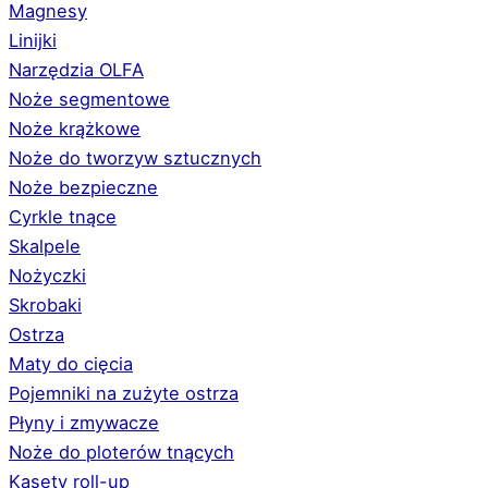
Magnesy
Linijki
Narzędzia OLFA
Noże segmentowe
Noże krążkowe
Noże do tworzyw sztucznych
Noże bezpieczne
Cyrkle tnące
Skalpele
Nożyczki
Skrobaki
Ostrza
Maty do cięcia
Pojemniki na zużyte ostrza
Płyny i zmywacze
Noże do ploterów tnących
Kasety roll-up