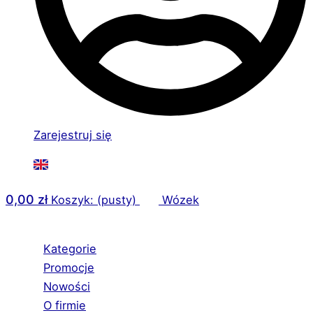
Zarejestruj się
0,00
zł
Koszyk: (pusty)
Wózek
Kategorie
Promocje
Nowości
O firmie