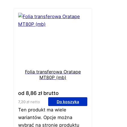
Folia transferowa Oratape
MT80P (mb)
od
8,86
zł
brutto
Do koszyka
7,20
zł
netto
Ten produkt ma wiele
wariantów. Opcje można
wybrać na stronie produktu