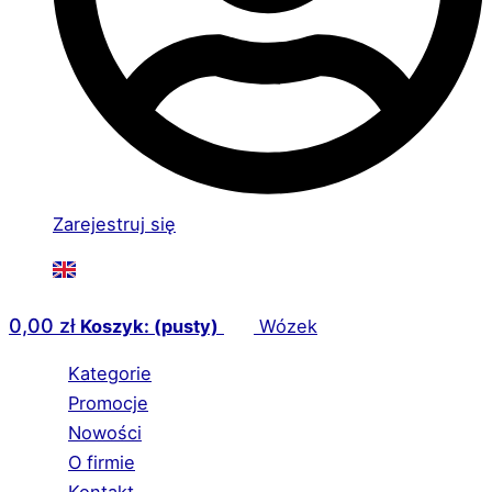
Zarejestruj się
0,00
zł
Koszyk: (pusty)
Wózek
Kategorie
Promocje
Nowości
O firmie