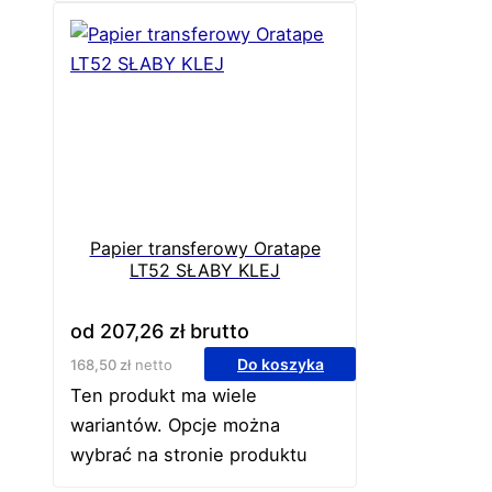
Papier transferowy Oratape
LT52 SŁABY KLEJ
od
207,26
zł
brutto
Do koszyka
168,50
zł
netto
Ten produkt ma wiele
wariantów. Opcje można
wybrać na stronie produktu