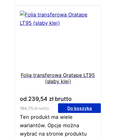
Folia transferowa Oratape LT95
(słaby klej)
od
239,54
zł
brutto
Do koszyka
194,75
zł
netto
Ten produkt ma wiele
wariantów. Opcje można
wybrać na stronie produktu