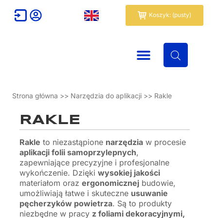
Przejdź
Wózek
Koszyk: (pusty)
do
treści
Strona główna
>>
Narzędzia do aplikacji
>>
Rakle
RAKLE
Rakle
to niezastąpione
narzędzia
w procesie
aplikacji folii samoprzylepnych
,
zapewniające precyzyjne i profesjonalne
wykończenie. Dzięki
wysokiej jakości
materiałom oraz
ergonomicznej
budowie,
umożliwiają łatwe i skuteczne
usuwanie
pęcherzyków powietrza
. Są to produkty
niezbędne w pracy
z foliami dekoracyjnymi,