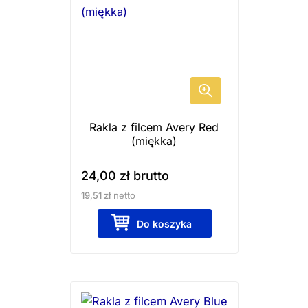
Rakla z filcem Avery Red
(miękka)
24,00
zł
brutto
19,51
zł
netto
Do koszyka