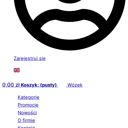
Zarejestruj się
0,00
zł
Koszyk: (pusty)
Wózek
Kategorie
Promocje
Nowości
O firmie