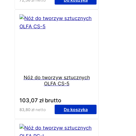
Nóż do tworzyw sztucznych
OLFA CS-5
103,07
zł
brutto
Do koszyka
83,80
zł
netto