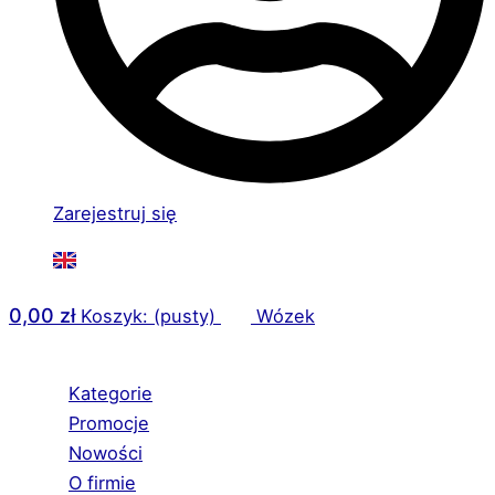
Zarejestruj się
0,00
zł
Koszyk: (pusty)
Wózek
Kategorie
Promocje
Nowości
O firmie