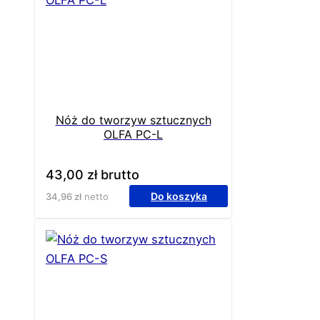
Nóż do tworzyw sztucznych
OLFA PC-L
43,00
zł
brutto
Do koszyka
34,96
zł
netto