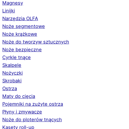
Magnesy
Linijki
Narzędzia OLFA
Noże segmentowe
Noże krążkowe
Noże do tworzyw sztucznych
Noże bezpieczne
Cyrkle tnące
Skalpele
Nożyczki
Skrobaki
Ostrza
Maty do cięcia
Pojemniki na zużyte ostrza
Płyny i zmywacze
Noże do ploterów tnących
Kasety roll-up