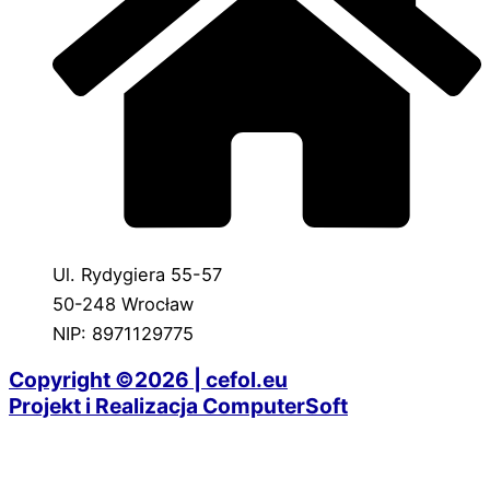
Ul. Rydygiera 55-57
50-248 Wrocław
NIP: 8971129775
Copyright ©2026 | cefol.eu
Projekt i Realizacja ComputerSoft