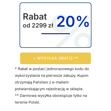
a
u
w
k
Rabat
y
20%
t
b
od 2299 zł
u
r
a
ć
n
a
+ WYSYŁKA GRATIS **
s
t
* Rabat w postaci jednorazowego kodu do
r
wykorzystania na pierwsze zakupy. Kupon
o
otrzymają Państwo z e-mailem
n
potwierdzającym rejestrację w sklepie.
i
** Darmowa wysyłka obowiązuje tylko na
e
terenie Polski.
p