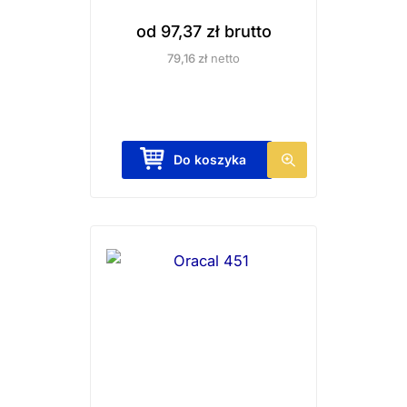
od
97,37
zł
brutto
79,16
zł
netto
T
Do koszyka
e
n
p
r
o
d
u
k
t
m