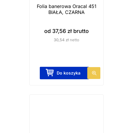
a
Folia banerowa Oracal 451
BIAŁA, CZARNA
w
i
e
od
37,56
zł
brutto
l
30,54
zł
netto
e
w
a
r
T
Do koszyka
i
e
a
n
n
p
t
r
ó
o
w
d
.
u
O