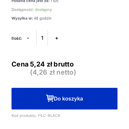
Podana cena jest za:
1 szt.
Dostępność:
dostępny
Wysyłka w:
48 godzin
ilość
Filc
-
+
samoprzylepny
czarny
soft
Cena
5,24
zł brutto
(
4,26
zł netto)
Do koszyka
Kod produktu: FILC-BLACK