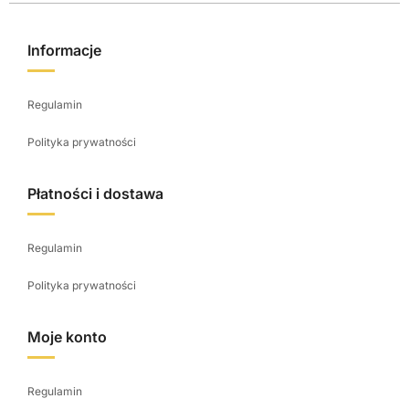
r
o
Informacje
d
u
Regulamin
k
t
Polityka prywatności
u
Płatności i dostawa
Regulamin
Polityka prywatności
Moje konto
Regulamin