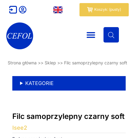
Przejdź
Wózek
Koszyk: (pusty)
do
treści
Strona główna
>>
Sklep
>>
Filc samoprzylepny czarny soft
KATEGORIE
Filc samoprzylepny czarny soft
Isee2