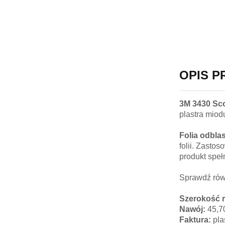
OPIS 
3M 3430 Sco
plastra miod
Folia odbl
folii. Zasto
produkt speł
Sprawdź ró
Szerokość r
Nawój:
45,7
Faktura:
pla