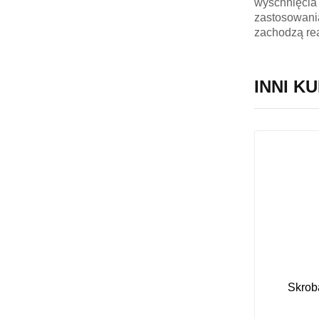
wyschnięcia 
zastosowania
zachodzą re
INNI KU
Skrob