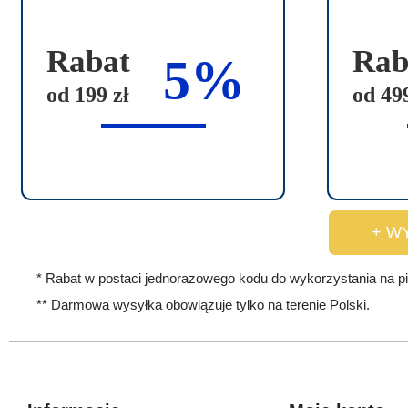
u
k
Rabat
Rab
t
5%
m
od 199 zł
od 499
a
w
i
e
l
+ W
e
w
* Rabat w postaci jednorazowego kodu do wykorzystania na p
a
** Darmowa wysyłka obowiązuje tylko na terenie Polski.
r
i
a
n