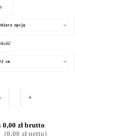
Folia
r
odblaskowa
3M
EGP
3430
okość
KOLORY
-
+
a
0,00
zł brutto
(
0,00
zł netto)