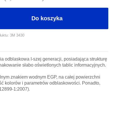
Do koszyka
duktu: 3M 3430
ia odblaskowa I-szej generacji, posiadająca strukturę
nakowanie słabo oświetlonych tablic informacyjnych.
alnym znakiem wodnym EGP, na całej powierzchni
ść kolorów i parametrów odblaskowości. Ponadto,
12899-1:2007).