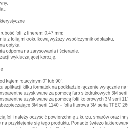
wny.
lat.
kterystyczne
rubość folii z linerem: 0,47 mm;
iu z folią mikrokulkową wyższy współczynnik odblasku,
na optyka,
ia odporna na zarysowania i ścieranie,
izacji wykluczającej korozję.
ie
pod kątem rotacyjnym 0° lub 90°,
u aplikacji kilku formatek na podkładzie łączenie wyłącznie na 
ansparentne uzyskiwane za pomocą farb sitodrukowych 3M serii
ansparentne uzyskiwane za pomocą folii kolorowych 3M serii 11
abezpieczające 3M serii 1140 – folia literowa 3M seria TFEC 2
cją folii należy oczyścić powierzchnię z kurzu, smarów oraz i
e na przyklejenie się tego produktu. Ponadto świeżo lakierow