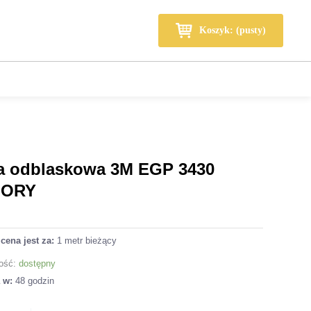
Wózek
Koszyk: (pusty)
ia odblaskowa 3M EGP 3430
LORY
cena jest za:
1 metr bieżący
ość:
dostępny
a w:
48 godzin
ilość