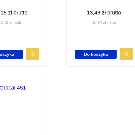
,15
zł
brutto
13,46
zł
brutto
62,72
zł
netto
10,94
zł
netto
oszyka
Do koszyka