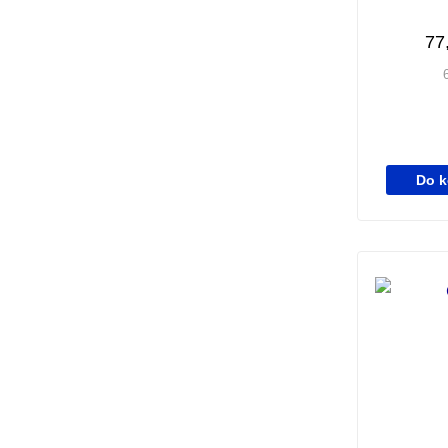
77
Do k