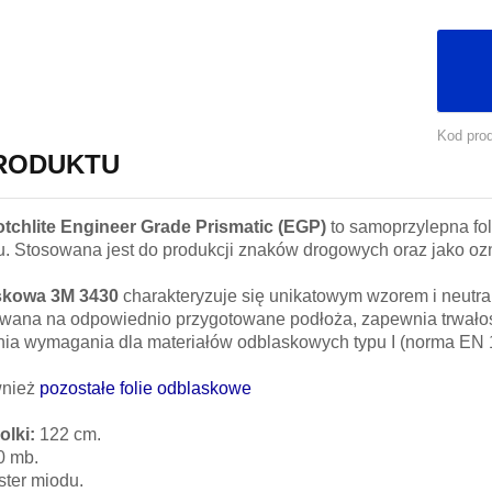
Kod pro
PRODUKTU
tchlite Engineer Grade Prismatic (EGP)
to samoprzylepna fol
u. Stosowana jest do produkcji znaków drogowych oraz jako oz
askowa 3M 3430
charakteryzuje się unikatowym wzorem i neutr
sowana na odpowiednio przygotowane podłoża, zapewnia trwało
nia wymagania dla materiałów odblaskowych typu I (norma EN 
wnież
pozostałe folie odblaskowe
olki:
122 cm.
0 mb.
ster miodu.