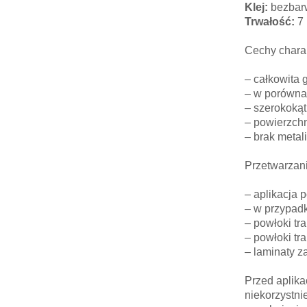
Klej:
bezbar
Trwałość:
7 
Cechy chara
– całkowita g
– w porównan
– szerokokąt
– powierzchn
– brak metal
Przetwarzan
– aplikacja 
– w przypadk
– powłoki tr
– powłoki tr
– laminaty z
Przed aplika
niekorzystni