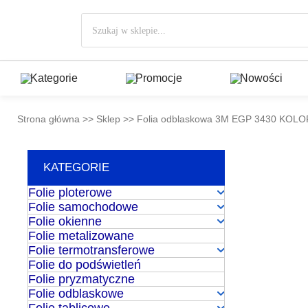
Przejdź
Wyszukiwarka
do
produktów
treści
Kategorie
Promocje
Nowości
Strona główna
>>
Sklep
>>
Folia odblaskowa 3M EGP 3430 KOL
KATEGORIE
Folie ploterowe
Folie samochodowe
Folie okienne
Folie metalizowane
Folie termotransferowe
Folie do podświetleń
Folie pryzmatyczne
Folie odblaskowe