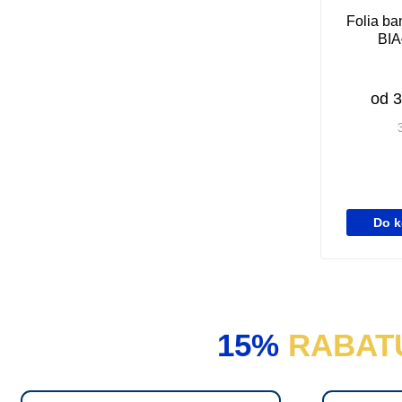
Folia ba
BI
od
3
T
Do k
e
n
p
r
15%
RABAT
o
d