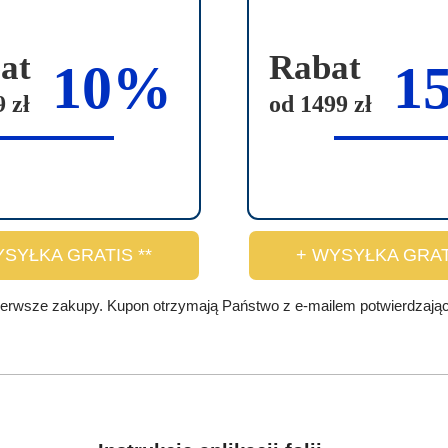
at
Rabat
10%
1
 zł
od 1499 zł
YSYŁKA GRATIS **
+ WYSYŁKA GRATI
ierwsze zakupy. Kupon otrzymają Państwo z e-mailem potwierdzający