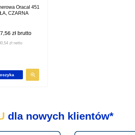
nerowa Oracal 451
AŁA, CZARNA
7,56
zł
brutto
30,54
zł
netto
oszyka
U
dla nowych klientów*