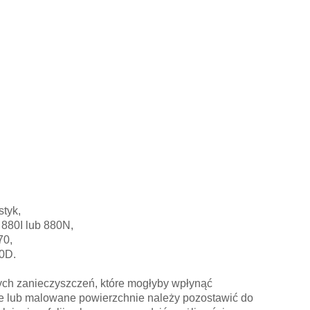
styk,
 880I lub 880N,
70,
60D.
nnych zanieczyszczeń, które mogłyby wpłynąć
ane lub malowane powierzchnie należy pozostawić do