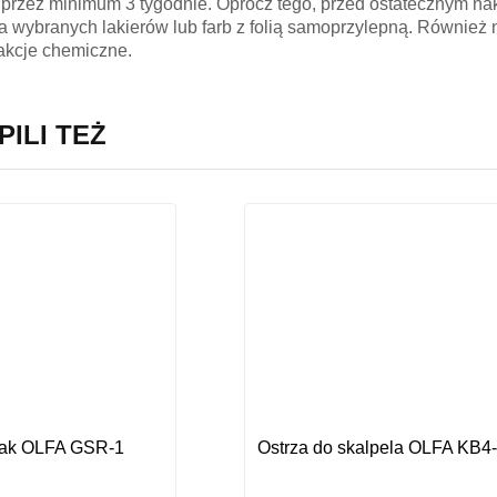
przez minimum 3 tygodnie. Oprócz tego, przed ostatecznym nak
 wybranych lakierów lub farb z folią samoprzylepną. Również n
akcje chemiczne.
PILI TEŻ
ak OLFA GSR-1
Ostrza do skalpela OLFA KB4