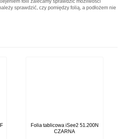
lejeniem folii zalecamy sprawdzić możliwości
ależy sprawdzić, czy pomiędzy folią, a podłożem nie
-F
Folia tablicowa iSee2 51.200N
CZARNA