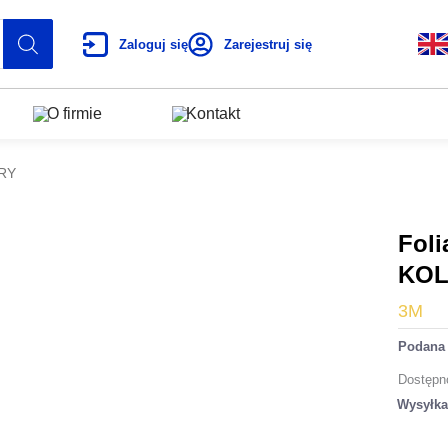
Zaloguj się
Zarejestruj się
O firmie
Kontakt
ORY
Fol
KO
3M
Podana 
Dostępn
Wysyłk