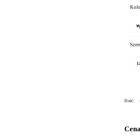
Kolo
Szer
Cen