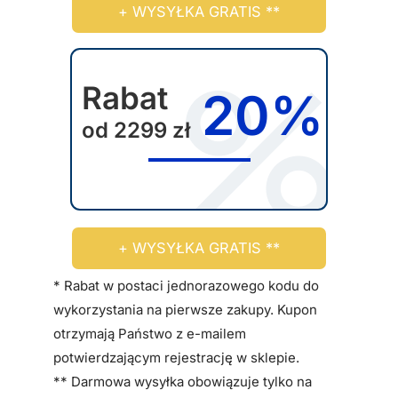
+ WYSYŁKA GRATIS **
o
n
d
a
u
w
k
Rabat
y
20%
t
b
od 2299 zł
u
r
a
ć
n
a
+ WYSYŁKA GRATIS **
s
t
* Rabat w postaci jednorazowego kodu do
r
wykorzystania na pierwsze zakupy. Kupon
o
otrzymają Państwo z e-mailem
n
potwierdzającym rejestrację w sklepie.
i
** Darmowa wysyłka obowiązuje tylko na