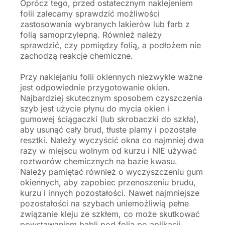
Oprócz tego, przed ostatecznym naklejeniem
folii zalecamy sprawdzić możliwości
zastosowania wybranych lakierów lub farb z
folią samoprzylepną. Również należy
sprawdzić, czy pomiędzy folią, a podłożem nie
zachodzą reakcje chemiczne.
Przy naklejaniu folii okiennych niezwykle ważne
jest odpowiednie przygotowanie okien.
Najbardziej skutecznym sposobem czyszczenia
szyb jest użycie płynu do mycia okien i
gumowej ściągaczki (lub skrobaczki do szkła),
aby usunąć cały brud, tłuste plamy i pozostałe
resztki. Należy wyczyścić okna co najmniej dwa
razy w miejscu wolnym od kurzu i NIE używać
roztworów chemicznych na bazie kwasu.
Należy pamiętać również o wyczyszczeniu gum
okiennych, aby zapobiec przenoszeniu brudu,
kurzu i innych pozostałości. Nawet najmniejsze
pozostałości na szybach uniemożliwią pełne
związanie kleju ze szkłem, co może skutkować
powstawaniem bąbli pod folią po aplikacji.