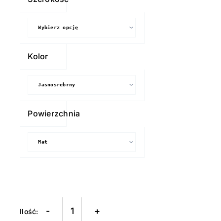
dekoracyjna
Arlon
M5400
SPARKLE
Kolor
Powierzchnia
-
+