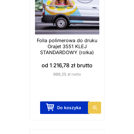
Folia polimerowa do druku
Orajet 3551 KLEJ
STANDARDOWY (rolka)
od
1 216,78
zł
brutto
989,25
zł
netto
T
Do koszyka
e
n
p