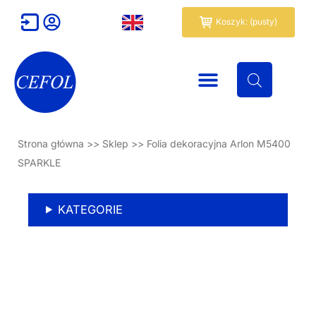
Przejdź
Wózek
Koszyk: (pusty)
do
treści
Strona główna
>>
Sklep
>>
Folia dekoracyjna Arlon M5400
SPARKLE
KATEGORIE