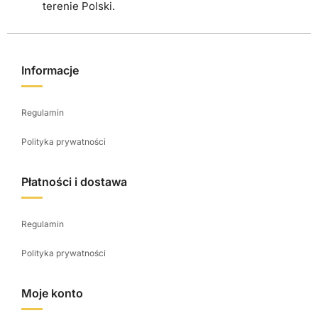
e
terenie Polski.
p
r
o
Informacje
d
u
Regulamin
k
t
Polityka prywatności
u
Płatności i dostawa
Regulamin
Polityka prywatności
Moje konto