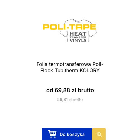
r
o
d
u
k
t
m
a
Folia termotransferowa Poli-
Flock Tubitherm KOLORY
w
i
e
od
69,88
zł
brutto
l
56,81
zł
netto
e
w
a
r
T
Do koszyka
i
e