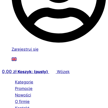
Zarejestruj się
0,00
zł
Koszyk: (pusty)
Wózek
Kategorie
Promocje
Nowości
O firmie