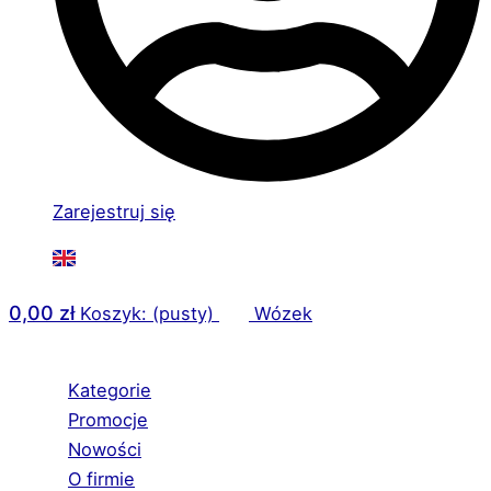
Zarejestruj się
0,00
zł
Koszyk: (pusty)
Wózek
Kategorie
Promocje
Nowości
O firmie