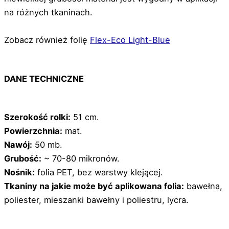
na różnych tkaninach.
Zobacz również folię
Flex-Eco Light-Blue
DANE TECHNICZNE
Szerokość rolki:
51 cm.
Powierzchnia:
mat.
Nawój:
50 mb.
Grubość:
~ 70-80 mikronów.
Nośnik:
folia PET, bez warstwy klejącej.
Tkaniny na jakie może być aplikowana folia:
bawełna,
poliester, mieszanki bawełny i poliestru, lycra.