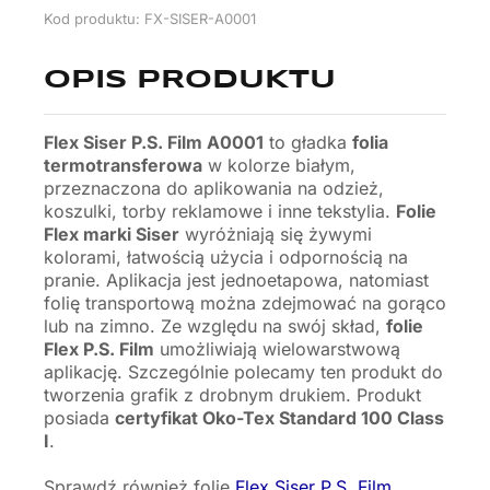
Kod produktu: FX-SISER-A0001
OPIS PRODUKTU
Flex Siser P.S. Film A0001
to gładka
folia
termotransferowa
w kolorze białym,
przeznaczona do aplikowania na odzież,
koszulki, torby reklamowe i inne tekstylia.
Folie
Flex marki Siser
wyróżniają się żywymi
kolorami, łatwością użycia i odpornością na
pranie. Aplikacja jest jednoetapowa, natomiast
folię transportową można zdejmować na gorąco
lub na zimno. Ze względu na swój skład,
folie
Flex P.S. Film
umożliwiają wielowarstwową
aplikację. Szczególnie polecamy ten produkt do
tworzenia grafik z drobnym drukiem. Produkt
posiada
certyfikat Oko-Tex Standard 100 Class
I
.
Sprawdź również folię
Flex Siser P.S. Film