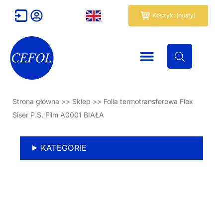
Przejdź
Wózek
Koszyk: (pusty)
do
treści
Strona główna
>>
Sklep
>>
Folia termotransferowa Flex
Siser P.S. Film A0001 BIAŁA
KATEGORIE