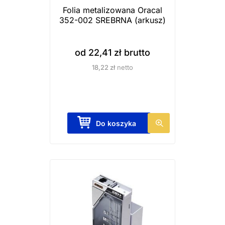
Folia metalizowana Oracal
352-002 SREBRNA (arkusz)
od
22,41
zł
brutto
18,22
zł
netto
T
Do koszyka
e
n
p
r
o
d
u