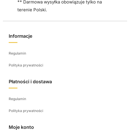
i
** Darmowa wysyłka obowiązuje tylko na
e
terenie Polski.
p
r
o
Informacje
d
u
Regulamin
k
t
Polityka prywatności
u
Płatności i dostawa
Regulamin
Polityka prywatności
Moje konto