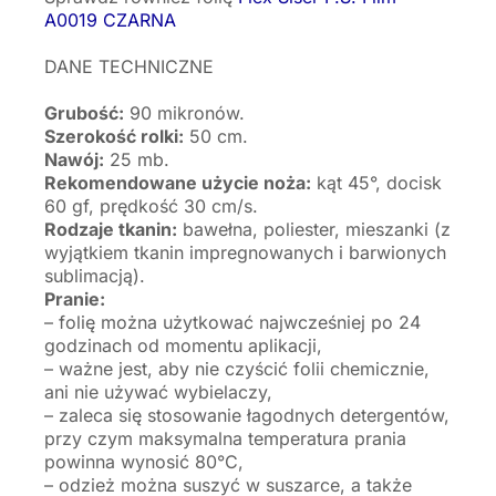
A0019 CZARNA
DANE TECHNICZNE
Grubość:
90 mikronów.
Szerokość rolki:
50 cm.
Nawój:
25 mb.
Rekomendowane użycie noża:
kąt 45°, docisk
60 gf, prędkość 30 cm/s.
Rodzaje tkanin:
bawełna, poliester, mieszanki (z
wyjątkiem tkanin impregnowanych i barwionych
sublimacją).
Pranie:
– folię można użytkować najwcześniej po 24
godzinach od momentu aplikacji,
– ważne jest, aby nie czyścić folii chemicznie,
ani nie używać wybielaczy,
– zaleca się stosowanie łagodnych detergentów,
przy czym maksymalna temperatura prania
powinna wynosić 80°C,
– odzież można suszyć w suszarce, a także