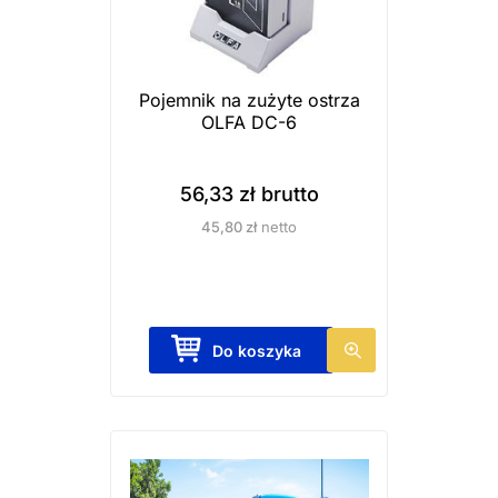
k
t
m
a
Pojemnik na zużyte ostrza
OLFA DC-6
w
i
e
56,33
zł
brutto
l
45,80
zł
netto
e
w
a
r
Do koszyka
i
a
n
t
ó