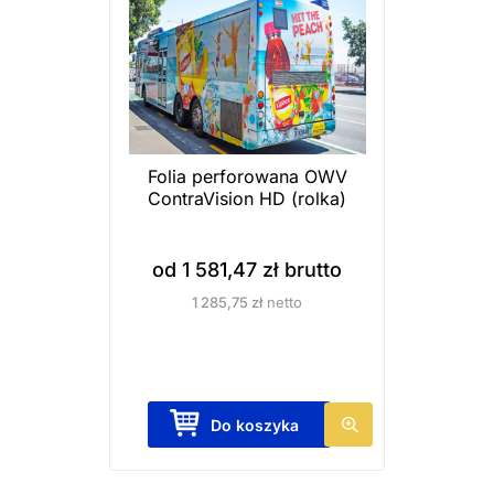
w
.
O
p
c
j
Folia perforowana OWV
e
ContraVision HD (rolka)
m
o
od
1 581,47
zł
brutto
ż
1 285,75
zł
netto
n
a
w
y
T
Do koszyka
b
e
r
n
a