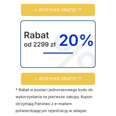
r
ż
+ WYSYŁKA GRATIS **
o
n
d
a
u
w
k
Rabat
y
20%
t
b
od 2299 zł
u
r
a
ć
n
a
+ WYSYŁKA GRATIS **
s
t
* Rabat w postaci jednorazowego kodu do
r
wykorzystania na pierwsze zakupy. Kupon
o
otrzymają Państwo z e-mailem
n
potwierdzającym rejestrację w sklepie.