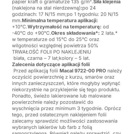
papier kraft o gramaturze 135 g/m².
Siła klejenia
(naklejona na stal nierdzewną)
:
po 24
godzinach: 17 N/15 mm;po 1 tygodniu: 20 N/15
mm.
Minimalna temperatura aplikacji:
+10°C.
Wytrzymałość na temperaturę:
od
-40°C do +90°C.
Okres składowania*:
2 lata.*
w temperaturze od 15°C do 25°C oraz
wilgotności względnej powietrza 50%
TRWAŁOŚĆ FOLII PO NAKLEJENIU
biała, czarna – 7 lat;kolory – 5 lat.
Zalecenia dotyczące aplikacji folii
Przed aplikacją folii
Macal 9722-00 PRO
należy
oczyścić powierzchnię z kurzu, smarów oraz
innych zanieczyszczeń, które mogłyby wpłynąć
niekorzystnie na przyklejenie się tego produktu.
Ponadto, świeżo lakierowane lub malowane
powierzchnie należy pozostawić do
wyschnięcia przez minimum 3 tygodnie. Oprócz
tego, przed ostatecznym naklejeniem folii
zalecamy sprawdzić możliwości zastosowania
wybranych lakierów lub farb z folią
samoprzylepną. Również należy sprawdzić, czy