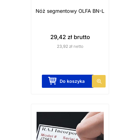
Nóż segmentowy OLFA BN-L
29,42
zł
brutto
23,92
zł
netto
Do koszyka