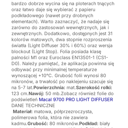
bardzo dobrze wycina się na ploterach tnących
oraz łatwo daje się wybierać z papieru
podkładowego (nawet przy drobnych
elementach). Warto zaznaczyć, że nadaje się
zarówno do zastosowań wewnętrznych, jak i
zewnętrznych. Dodatkowo, dostępnych jest 31
kolorów matowych, dwa stopnie rozproszenia
światła (Light Diffuser 30% i 60%) oraz wersja
blockout (Light Stop). Folia posiada klasę
palności M1 oraz Euroclass EN13501-1 (CS1-
D0). Należy pamiętać, że aplikacja powinna się
odbywać przy minimalnej temperaturze
wynoszącej +10°C. Grubość folii wynosi 80
mikronów, a trwałość po naklejeniu szacuje się
na 5-7 lat.
Powierzchnia:
mat.
Szerokość rolki:
123 cm.
Nawój:
50 mb.Zobacz również folie do
podświetleń
Macal 9700 PRO LIGHT DIFFUSER
DANE TECHNICZNE
Materiał:
matowa, półprzezroczysta,
polimerowa folia, która nie zawiera
kadmu.
Grubość:
80 mikronów.
Podkład:
biały