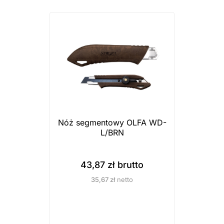
n
p
t
r
ó
o
w
d
.
u
O
k
p
t
c
m
j
a
Nóż segmentowy OLFA WD-
e
L/BRN
w
m
i
o
e
43,87
zł
brutto
ż
l
35,67
zł
netto
n
e
a
w
w
a