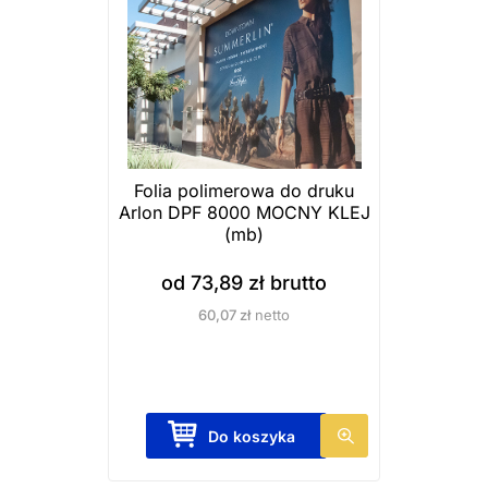
o
d
u
k
t
m
a
Folia polimerowa do druku
Arlon DPF 8000 MOCNY KLEJ
w
(mb)
i
e
od
73,89
zł
brutto
l
60,07
zł
netto
e
w
a
r
T
Do koszyka
i
e
a
n