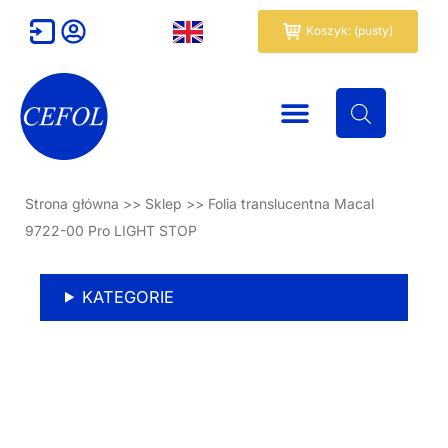
Przejdź
Wózek
Koszyk: (pusty)
do
treści
Strona główna
>>
Sklep
>>
Folia translucentna Macal
9722-00 Pro LIGHT STOP
KATEGORIE