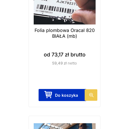
Folia plombowa Oracal 820
BIAŁA (mb)
od
73,17
zł
brutto
59,49
zł
netto
T
Do koszyka
e
n
p
r