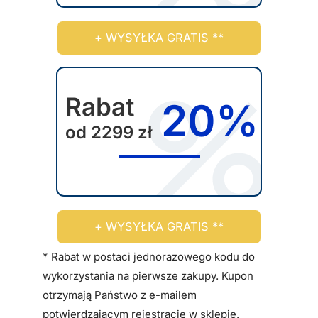
p
r
+ WYSYŁKA GRATIS **
o
d
u
k
Rabat
20%
t
od 2299 zł
u
+ WYSYŁKA GRATIS **
* Rabat w postaci jednorazowego kodu do
wykorzystania na pierwsze zakupy. Kupon
otrzymają Państwo z e-mailem
potwierdzającym rejestrację w sklepie.