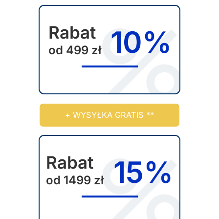
d
a
u
w
Rabat
10%
k
y
t
od 499 zł
b
u
r
a
ć
n
a
+ WYSYŁKA GRATIS **
s
t
r
Rabat
15%
o
od 1499 zł
n
i
e