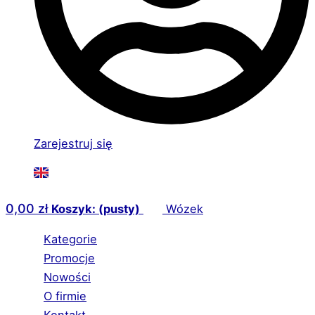
Zarejestruj się
0,00
zł
Koszyk: (pusty)
Wózek
Kategorie
Promocje
Nowości
O firmie