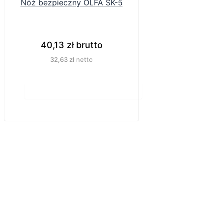
Nóż bezpieczny OLFA SK-5
40,13
zł
brutto
32,63
zł
netto
Do koszyka