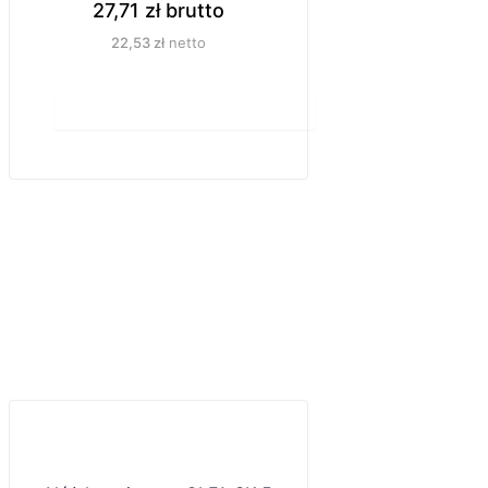
27,71
zł
brutto
22,53
zł
netto
Do koszyka