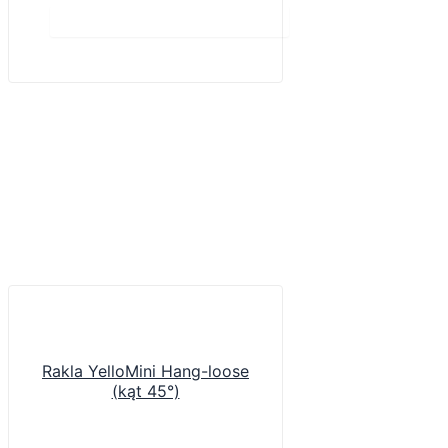
Do koszyka
Rakla YelloMini Hang-loose
(kąt 45°)