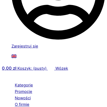
Zarejestruj się
0,00
zł
Koszyk: (pusty)
Wózek
Kategorie
Promocje
Nowości
O firmie