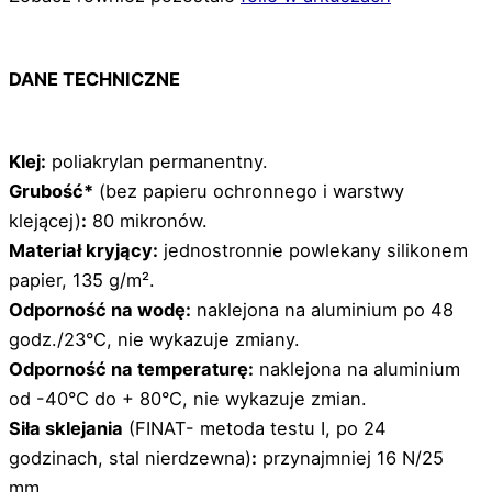
DANE TECHNICZNE
Klej:
poliakrylan permanentny.
Grubość*
(bez papieru ochronnego i warstwy
klejącej)
:
80 mikronów.
Materiał kryjący:
jednostronnie powlekany silikonem
papier, 135 g/m².
Odporność na wodę:
naklejona na aluminium po 48
godz./23°C, nie wykazuje zmiany.
Odporność na temperaturę:
naklejona na aluminium
od -40°C do + 80°C, nie wykazuje zmian.
Siła sklejania
(FINAT- metoda testu I, po 24
godzinach, stal nierdzewna)
:
przynajmniej 16 N/25
mm.