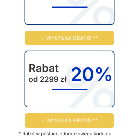
i
e
e
m
p
o
r
ż
+ WYSYŁKA GRATIS **
o
n
d
a
u
w
k
Rabat
y
20%
t
b
od 2299 zł
u
r
a
ć
n
a
+ WYSYŁKA GRATIS **
s
t
* Rabat w postaci jednorazowego kodu do