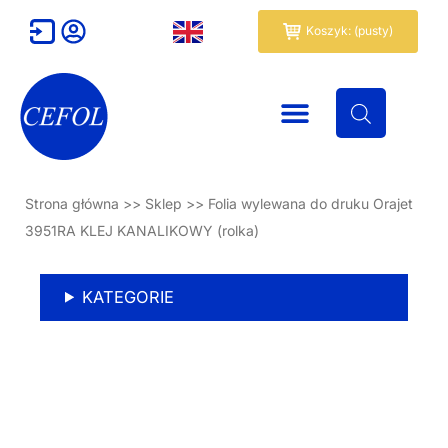
Przejdź
Wózek
Koszyk: (pusty)
do
treści
Strona główna
>>
Sklep
>>
Folia wylewana do druku Orajet
3951RA KLEJ KANALIKOWY (rolka)
KATEGORIE