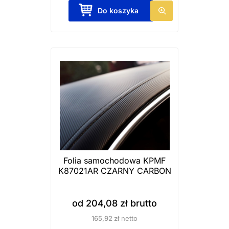
T
Do koszyka
e
n
p
r
o
d
u
k
t
m
a
Folia samochodowa KPMF
K87021AR CZARNY CARBON
w
i
e
od
204,08
zł
brutto
l
165,92
zł
netto
e