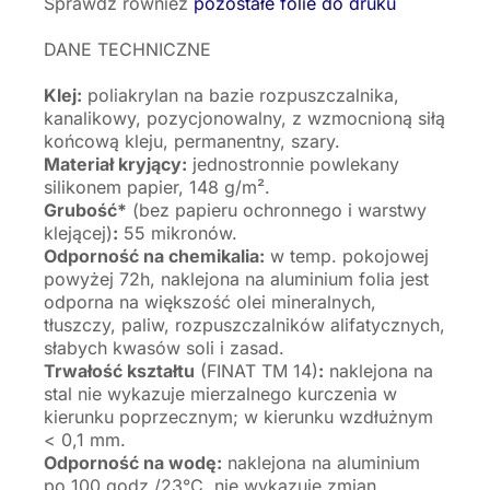
Sprawdź również
pozostałe folie do druku
DANE TECHNICZNE
Klej:
poliakrylan na bazie rozpuszczalnika,
kanalikowy, pozycjonowalny, z wzmocnioną siłą
końcową kleju, permanentny, szary.
Materiał kryjący:
jednostronnie powlekany
silikonem papier, 148 g/m².
Grubość*
(bez papieru ochronnego i warstwy
klejącej)
:
55 mikronów.
Odporność na chemikalia:
w temp. pokojowej
powyżej 72h, naklejona na aluminium folia jest
odporna na większość olei mineralnych,
tłuszczy, paliw, rozpuszczalników alifatycznych,
słabych kwasów soli i zasad.
Trwałość kształtu
(FINAT TM 14)
:
naklejona na
stal nie wykazuje mierzalnego kurczenia w
kierunku poprzecznym; w kierunku wzdłużnym
< 0,1 mm.
Odporność na wodę:
naklejona na aluminium
po 100 godz./23°C, nie wykazuje zmian.