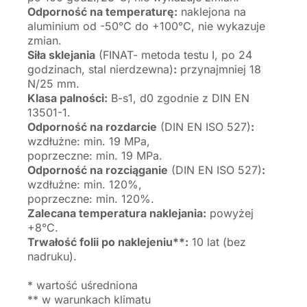
Odporność na temperaturę:
naklejona na
aluminium od -50°C do +100°C, nie wykazuje
zmian.
Siła sklejania
(FINAT- metoda testu I, po 24
godzinach, stal nierdzewna)
:
przynajmniej 18
N/25 mm.
Klasa palności:
B-s1, d0 zgodnie z DIN EN
13501-1.
Odporność na rozdarcie
(DIN EN ISO 527)
:
wzdłużne: min. 19 MPa,
poprzeczne: min. 19 MPa.
Odporność na rozciąganie
(DIN EN ISO 527)
:
wzdłużne: min. 120%,
poprzeczne: min. 120%.
Zalecana temperatura naklejania:
powyżej
+8°C.
Trwałość folii po naklejeniu**:
10 lat (bez
nadruku).
* wartość uśredniona
** w warunkach klimatu