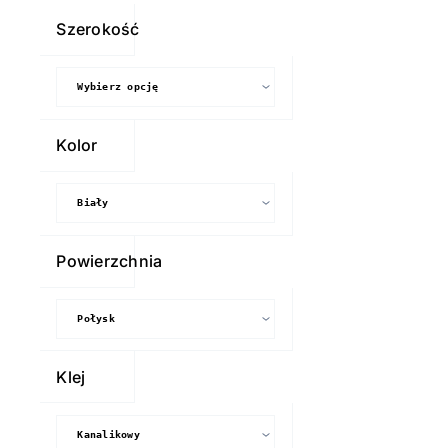
Folia
Szerokość
wylewana
do
druku
Orajet
Kolor
3951RA
KLEJ
KANALIKOWY
(rolka)
Powierzchnia
Klej