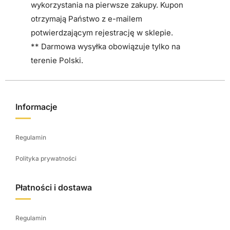
r
wykorzystania na pierwsze zakupy. Kupon
o
otrzymają Państwo z e-mailem
n
potwierdzającym rejestrację w sklepie.
i
** Darmowa wysyłka obowiązuje tylko na
e
terenie Polski.
p
r
o
Informacje
d
u
Regulamin
k
t
Polityka prywatności
u
Płatności i dostawa
Regulamin