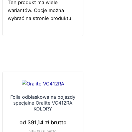
Ten produkt ma wiele
wariantów. Opcje można
wybrać na stronie produktu
Folia odblaskowa na pojazdy
specjalne Oralite VC412RA
KOLORY
od
391,14
zł
brutto
318,00
zł
netto