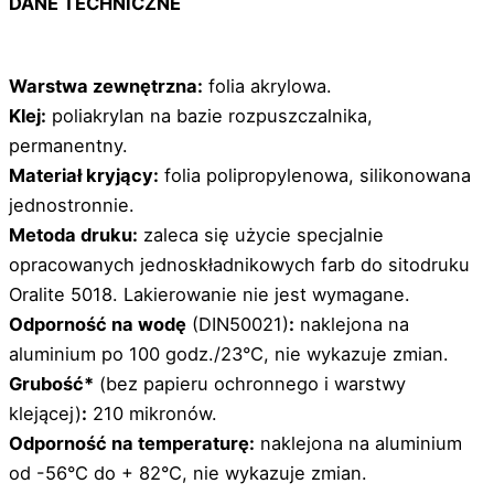
DANE TECHNICZNE
Warstwa zewnętrzna:
folia akrylowa.
Klej:
poliakrylan na bazie rozpuszczalnika,
permanentny.
Materiał kryjący:
folia polipropylenowa, silikonowana
jednostronnie.
Metoda druku:
zaleca się użycie specjalnie
opracowanych jednoskładnikowych farb do sitodruku
Oralite 5018. Lakierowanie nie jest wymagane.
Odporność na wodę
(DIN50021)
:
naklejona na
aluminium po 100 godz./23°C, nie wykazuje zmian.
Grubość*
(bez papieru ochronnego i warstwy
klejącej)
:
210 mikronów.
Odporność na temperaturę:
naklejona na aluminium
od -56°C do + 82°C, nie wykazuje zmian.