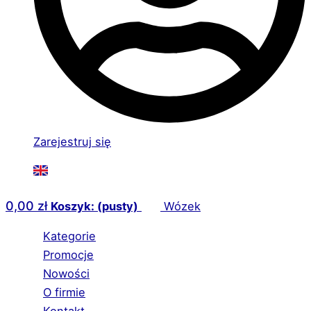
Zarejestruj się
0,00
zł
Koszyk: (pusty)
Wózek
Kategorie
Promocje
Nowości
O firmie