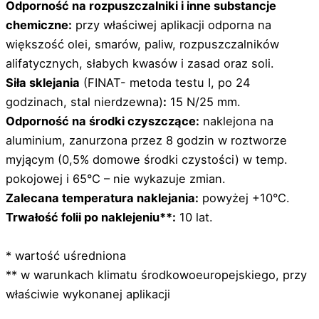
Odporność na rozpuszczalniki i inne substancje
chemiczne:
przy właściwej aplikacji odporna na
większość olei, smarów, paliw, rozpuszczalników
alifatycznych, słabych kwasów i zasad oraz soli.
Siła sklejania
(FINAT- metoda testu I, po 24
godzinach, stal nierdzewna)
:
15 N/25 mm.
Odporność na środki czyszczące:
naklejona na
aluminium, zanurzona przez 8 godzin w roztworze
myjącym (0,5% domowe środki czystości) w temp.
pokojowej i 65°C – nie wykazuje zmian.
Zalecana temperatura naklejania:
powyżej +10°C.
Trwałość folii po naklejeniu**:
10 lat.
* wartość uśredniona
** w warunkach klimatu środkowoeuropejskiego, przy
właściwie wykonanej aplikacji