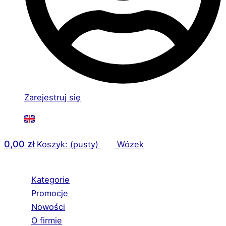
Zarejestruj się
0,00
zł
Koszyk: (pusty)
Wózek
Kategorie
Promocje
Nowości
O firmie