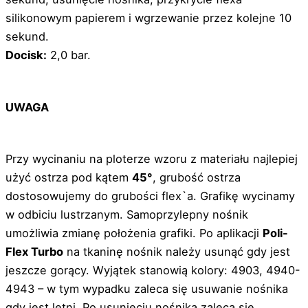
silikonowym papierem i wgrzewanie przez kolejne 10
sekund.
Docisk:
2,0 bar.
UWAGA
Przy wycinaniu na ploterze wzoru z materiału najlepiej
użyć ostrza pod kątem
45°
, grubość ostrza
dostosowujemy do grubości flex`a. Grafikę wycinamy
w odbiciu lustrzanym. Samoprzylepny nośnik
umożliwia zmianę położenia grafiki. Po aplikacji
Poli-
Flex Turbo
na tkaninę nośnik należy usunąć gdy jest
jeszcze gorący. Wyjątek stanowią kolory: 4903, 4940-
4943 – w tym wypadku zaleca się usuwanie nośnika
gdy jest letni. Po usunięciu nośnika zaleca się