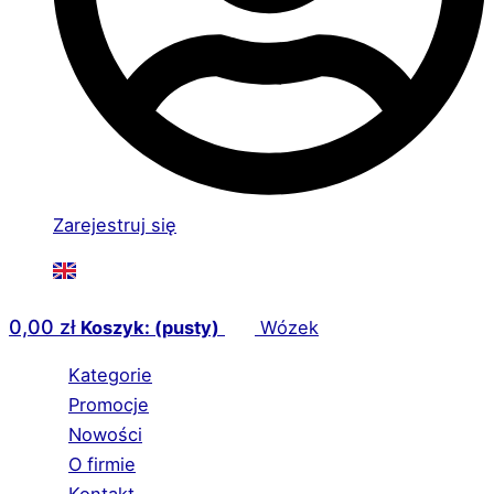
Zarejestruj się
0,00
zł
Koszyk: (pusty)
Wózek
Kategorie
Promocje
Nowości
O firmie