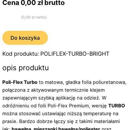
Cena
0,00
zł brutto
(
0,00
zł netto)
Do koszyka
Kod produktu: POLIFLEX-TURBO-BRIGHT
opis produktu
Poli-Flex Turbo
to matowa, gładka folia poliuretanowa,
połączona z aktywowanym termicznie klejem
zapewniającym szybką aplikację na odzież. W
odróżnieniu od folii Poli-Flex Premium, wersję
TURBO
można stosować ustawiając niższą temperaturę na
prasie. Bardzo dobrze łączy się z takimi materiałami
jak:
bawełna, mieszanki bawełna/poliester
oraz