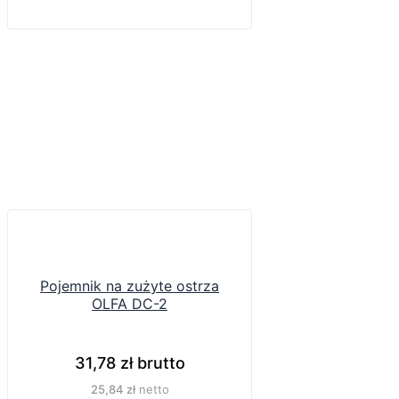
Pojemnik na zużyte ostrza
OLFA DC-2
31,78
zł
brutto
25,84
zł
netto