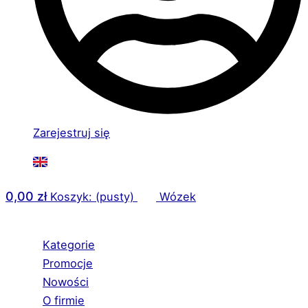
Zarejestruj się
0,00
zł
Koszyk: (pusty)
Wózek
Kategorie
Promocje
Nowości
O firmie