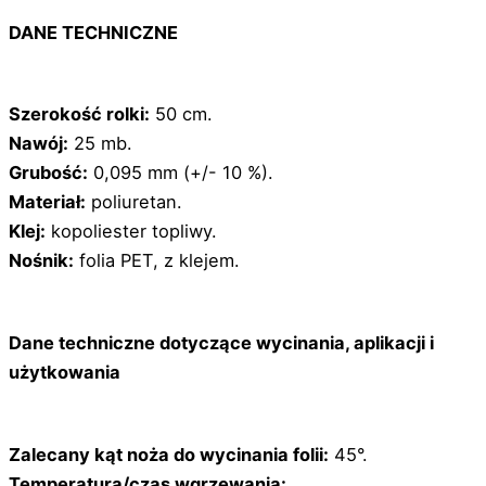
DANE TECHNICZNE
Szerokość rolki:
50 cm.
Nawój:
25 mb.
Grubość:
0,095 mm (+/- 10 %).
Materiał:
poliuretan.
Klej:
kopoliester topliwy.
Nośnik:
folia PET, z klejem.
Dane techniczne dotyczące wycinania, aplikacji i
użytkowania
Zalecany kąt noża do wycinania folii:
45°.
Temperatura/czas wgrzewania: