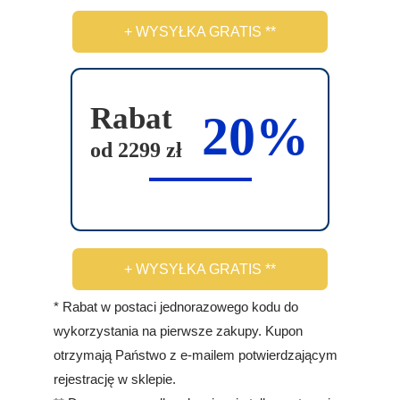
d
+ WYSYŁKA GRATIS **
u
k
t
Rabat
u
20%
od 2299 zł
+ WYSYŁKA GRATIS **
* Rabat w postaci jednorazowego kodu do
wykorzystania na pierwsze zakupy. Kupon
otrzymają Państwo z e-mailem potwierdzającym
rejestrację w sklepie.