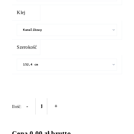
BIAŁA,
Klej
CZARNA
połysk
Szerokość
-
+
Cena
0,00
zł brutto