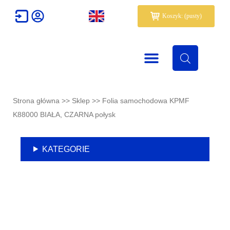
Przejdź
Wózek
Koszyk: (pusty)
do
treści
Strona główna
>>
Sklep
>>
Folia samochodowa KPMF
K88000 BIAŁA, CZARNA połysk
KATEGORIE