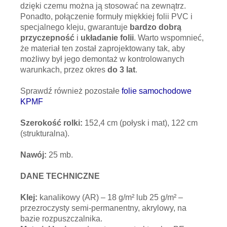
dzięki czemu można ją stosować na zewnątrz.
Ponadto, połączenie formuły miękkiej folii PVC i
specjalnego kleju, gwarantuje
bardzo dobrą
przyczepność
i
układanie folii
. Warto wspomnieć,
że materiał ten został zaprojektowany tak, aby
możliwy był jego demontaż w kontrolowanych
warunkach, przez okres
do 3 lat
.
Sprawdź również pozostałe
folie samochodowe
KPMF
Szerokość rolki:
152,4 cm (połysk i mat), 122 cm
(strukturalna).
Nawój:
25 mb.
DANE TECHNICZNE
Klej:
kanalikowy (AR) – 18 g/m² lub 25 g/m² –
przezroczysty semi-permanentny, akrylowy, na
bazie rozpuszczalnika.