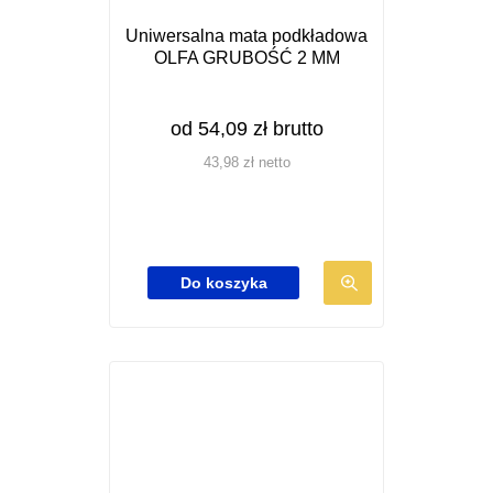
m
Uniwersalna mata podkładowa
a
OLFA GRUBOŚĆ 2 MM
w
i
e
od
54,09
zł
brutto
l
43,98
zł
netto
e
w
a
r
T
Do koszyka
i
e
a
n
n
p
t
r
ó
o
w
d
.
u