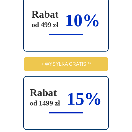
k
y
t
b
Rabat
10%
u
r
od 499 zł
a
ć
n
a
s
+ WYSYŁKA GRATIS **
t
r
o
n
Rabat
15%
i
od 1499 zł
e
p
r
o