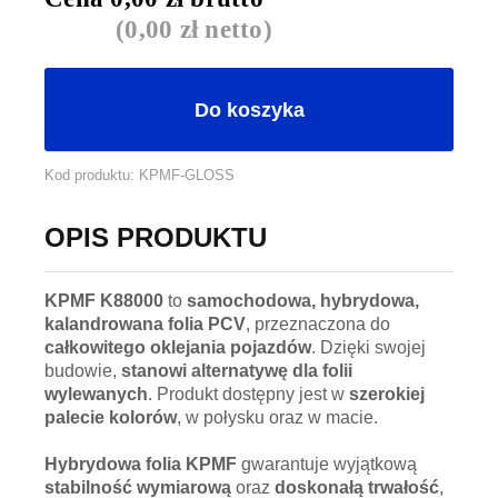
(
0,00
zł netto)
Do koszyka
Kod produktu: KPMF-GLOSS
OPIS PRODUKTU
KPMF K88000
to
samochodowa, hybrydowa,
kalandrowana folia PCV
, przeznaczona do
całkowitego oklejania pojazdów
. Dzięki swojej
budowie,
stanowi alternatywę dla folii
wylewanych
. Produkt dostępny jest w
szerokiej
palecie kolorów
, w połysku oraz w macie.
Hybrydowa folia KPMF
gwarantuje wyjątkową
stabilność wymiarową
oraz
doskonałą trwałość
,