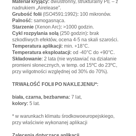
Materiał kryjący:
dwustronny, strukturalny PE – z
nadrukiem „Airelease”.
Grubość folii
(ISO4591:1992)
:
100 mikronów.
Palność:
samogasnąca.
Starzenie
(Xenon Arc)
:
>1000 godzin.
Cykl rozpylania solą
(250 godzin)
:
brak
szkodliwych efektów, ocena 4-5 na skali szarości.
Temperatura aplikacji:
min. +18°C.
Temperatura eksploatacji:
od -40°C do +90°C.
Składowanie
: 2 lata (nie wystawiać na działanie
promieni słonecznych, w temp. od 15ºC do 23ºC,
przy wilgotności względnej od 30% do 70%).
TRWAŁOŚĆ FOLII PO NAKLEJENIU*:
biała, czarna, bezbarwna:
7 lat,
kolory:
5 lat.
* w warunkach klimatu środkowoeuropejskiego,
przy właściwie wykonanej aplikacji
Zalecenia dotyczące aplikacji