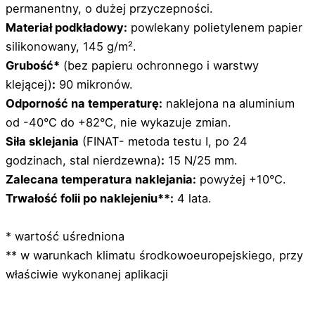
permanentny, o dużej przyczepności.
Materiał podkładowy:
powlekany polietylenem papier
silikonowany, 145 g/m².
Grubość*
(bez papieru ochronnego i warstwy
klejącej)
:
90 mikronów.
Odporność na temperaturę:
naklejona na aluminium
od -40°C do +82°C, nie wykazuje zmian.
Siła sklejania
(FINAT- metoda testu I, po 24
godzinach, stal nierdzewna)
:
15 N/25 mm.
Zalecana temperatura naklejania:
powyżej +10°C.
Trwałość folii po naklejeniu**:
4 lata.
* wartość uśredniona
** w warunkach klimatu środkowoeuropejskiego, przy
właściwie wykonanej aplikacji