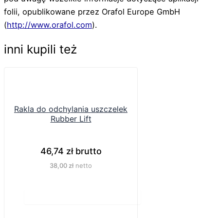
folii, opublikowane przez Orafol Europe GmbH
(
http://www.orafol.com
).
inni kupili też
Rakla do odchylania uszczelek
Rubber Lift
46,74
zł
brutto
38,00
zł
netto
Do koszyka