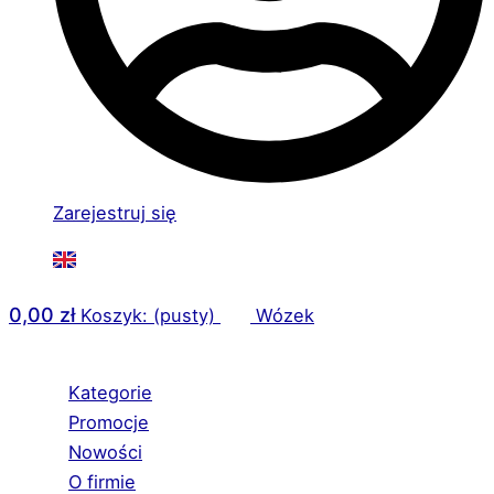
Zarejestruj się
0,00
zł
Koszyk: (pusty)
Wózek
Kategorie
Promocje
Nowości
O firmie