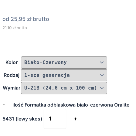
od
25,95
zł
brutto
21,10
zł
netto
Kolor
Rodzaj
Wymiar
-
ilość Formatka odblaskowa biało-czerwona Oralite
+
5431 (lewy skos)