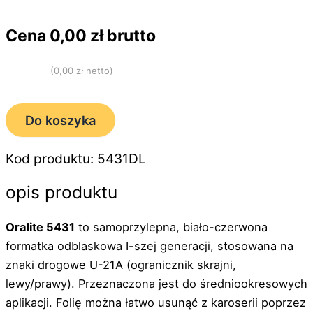
Cena
0,00
zł brutto
(
0,00
zł netto)
Do koszyka
Kod produktu: 5431DL
opis produktu
Oralite 5431
to samoprzylepna, biało-czerwona
formatka odblaskowa I-szej generacji, stosowana na
znaki drogowe U-21A (ogranicznik skrajni,
lewy/prawy). Przeznaczona jest do średniookresowych
aplikacji. Folię można łatwo usunąć z karoserii poprzez