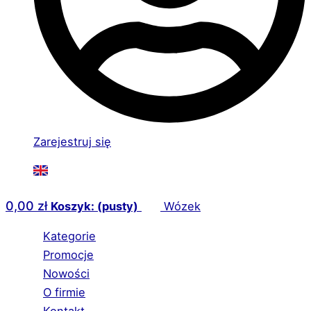
Zarejestruj się
0,00
zł
Koszyk: (pusty)
Wózek
Kategorie
Promocje
Nowości
O firmie