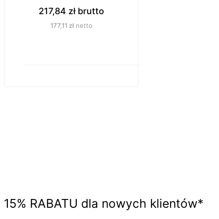
217,84
zł
brutto
177,11
zł
netto
Do koszyka
15%
RABATU
dla nowych klientów*