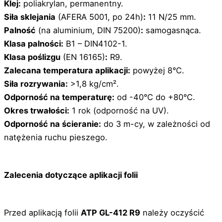
Klej:
poliakrylan, permanentny.
Siła sklejania
(AFERA 5001, po 24h)
:
11 N/25 mm.
Palność
(na aluminium, DIN 75200)
:
samogasnąca.
Klasa palności:
B1 – DIN4102-1.
Klasa poślizgu
(EN 16165)
:
R9.
Zalecana temperatura aplikacji:
powyżej 8°C.
Siła rozrywania:
>1,8 kg/cm².
Odporność na temperaturę:
od -40°C do +80°C.
Okres trwałości:
1 rok (odporność na UV).
Odporność na ścieranie:
do 3 m-cy, w zależności od
natężenia ruchu pieszego.
Zalecenia dotyczące aplikacji folii
Przed aplikacją folii
ATP GL-412 R9
należy oczyścić