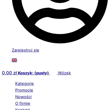
Zarejestruj się
0,00
zł
Koszyk: (pusty)
Wózek
Kategorie
Promocje
Nowości
O firmie