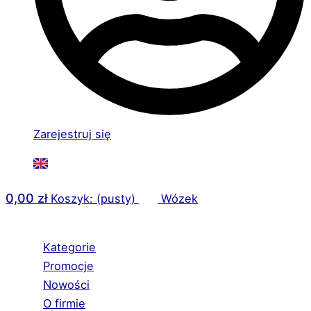
Zarejestruj się
0,00
zł
Koszyk: (pusty)
Wózek
Kategorie
Promocje
Nowości
O firmie