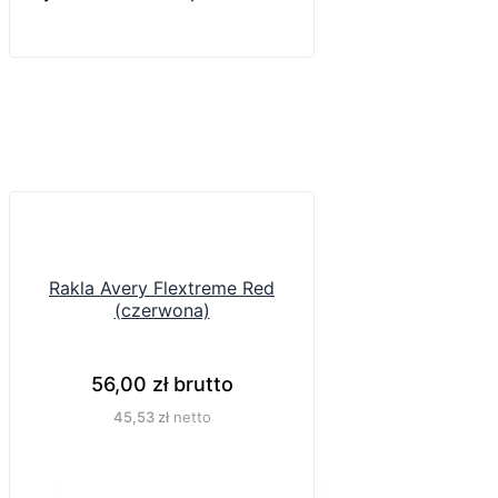
Rakla Avery Flextreme Red
(czerwona)
56,00
zł
brutto
45,53
zł
netto
Do koszyka