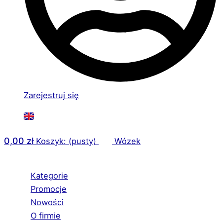
Zarejestruj się
0,00
zł
Koszyk: (pusty)
Wózek
Kategorie
Promocje
Nowości
O firmie