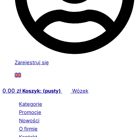
Zarejestruj się
0,00
zł
Koszyk: (pusty)
Wózek
Kategorie
Promocje
Nowości
O firmie