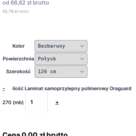
od
68,62
zł
brutto
55,79
zł
netto
Kolor
Powierzchnia
Szerokość
-
ilość Laminat samoprzylepny polimerowy Oraguard
+
270 (mb)
Cena
0,00
zł brutto