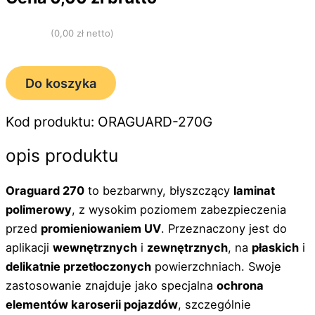
(
0,00
zł netto)
Do koszyka
Kod produktu: ORAGUARD-270G
opis produktu
Oraguard 270
to bezbarwny, błyszczący
laminat
polimerowy
, z wysokim poziomem zabezpieczenia
przed
promieniowaniem UV
. Przeznaczony jest do
aplikacji
wewnętrznych
i
zewnętrznych
, na
płaskich
i
delikatnie przetłoczonych
powierzchniach. Swoje
zastosowanie znajduje jako specjalna
ochrona
elementów karoserii pojazdów
, szczególnie