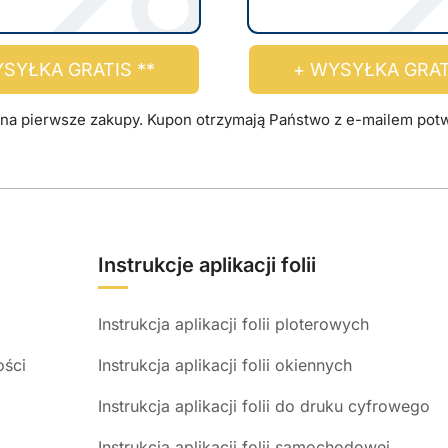
m
o
SYŁKA GRATIS **
+ WYSYŁKA GRAT
ż
n
na pierwsze zakupy. Kupon otrzymają Państwo z e-mailem potwi
a
w
y
b
r
Instrukcje aplikacji folii
a
ć
Instrukcja aplikacji folii ploterowych
n
a
ości
Instrukcja aplikacji folii okiennych
s
Instrukcja aplikacji folii do druku cyfrowego
t
Instrukcja aplikacji folii samochodowej