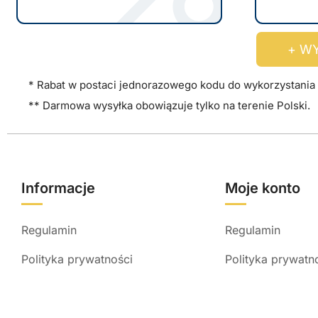
e
m
l
o
e
+ WY
ż
w
n
* Rabat w postaci jednorazowego kodu do wykorzystania 
a
a
** Darmowa wysyłka obowiązuje tylko na terenie Polski.
r
w
i
y
a
b
n
r
Informacje
Moje konto
t
a
ó
ć
Regulamin
Regulamin
w
n
.
a
Polityka prywatności
Polityka prywatn
O
s
p
t
c