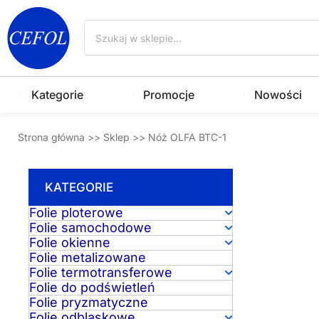
Przejdź
Wyszukiwarka
do
produktów
treści
Kategorie
Promocje
Nowości
Strona główna
>>
Sklep
>>
Nóż OLFA BTC-1
KATEGORIE
Folie ploterowe
Folie samochodowe
Folie okienne
Folie metalizowane
Folie termotransferowe
Folie do podświetleń
Folie pryzmatyczne
Folie odblaskowe