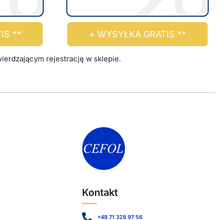
IS **
+ WYSYŁKA GRATIS **
erdzającym rejestrację w sklepie.
Kontakt
+48 71 328 97 56