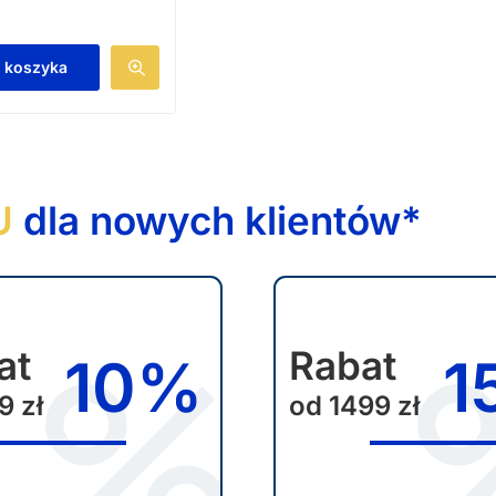
w
a
 koszyka
r
i
a
n
U
dla nowych klientów*
t
ó
w
.
O
at
Rabat
10%
1
p
9 zł
od 1499 zł
c
j
e