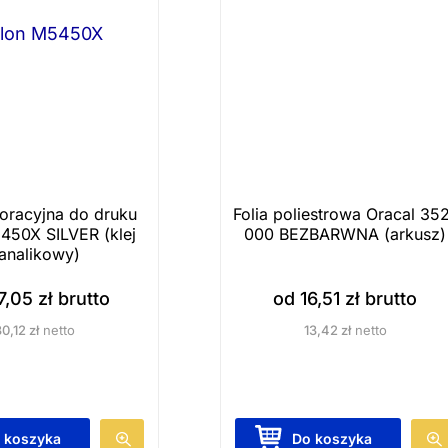
koracyjna do druku
Folia poliestrowa Oracal 35
450X SILVER (klej
000 BEZBARWNA (arkusz)
analikowy)
7,05
zł
brutto
od
16,51
zł
brutto
30,12
zł
netto
13,42
zł
netto
T
 koszyka
Do koszyka