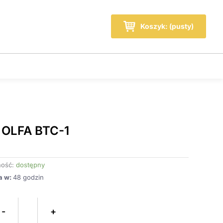
Wózek
Koszyk: (pusty)
 OLFA BTC-1
ość:
dostępny
a w:
48 godzin
ilość
Nóż
-
+
OLFA