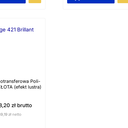
e
n
p
r
o
d
u
k
t
m
motransferowa Poli-
a
ŁOTA (efekt lustra)
w
i
8,20
zł
brutto
e
39,19
zł
netto
l
e