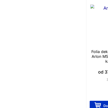
Folia de
Arlon M5
k
od
3
T
Do