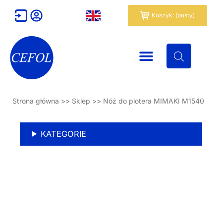
Przejdź
Wózek
Koszyk: (pusty)
do
treści
Strona główna
>>
Sklep
>>
Nóż do plotera MIMAKI M1540
KATEGORIE