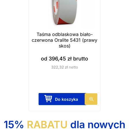
.
t
O
r
p
o
c
n
j
Taśma odblaskowa biało-
i
e
czerwona Oralite 5431 (prawy
e
skos)
m
p
o
od
396,45
zł
brutto
r
ż
322,32
zł
netto
o
n
d
a
u
w
k
y
T
Do koszyka
t
b
e
u
r
n
a
p
15%
RABATU
dla nowych
ć
r