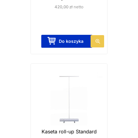
420,00
zł
netto
T
Do koszyka
e
n
p
r
o
d
u
k
t
m
a
Kaseta roll-up Standard