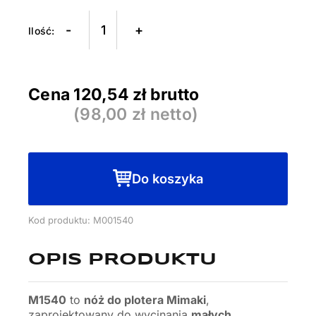
Nóż
-
+
do
plotera
MIMAKI
Cena
120,54
zł brutto
M1540
(
98,00
zł netto)
Do koszyka
Kod produktu: M001540
OPIS PRODUKTU
M1540
to
nóż do plotera Mimaki
,
zaprojektowany do wycinania
małych