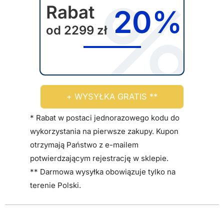
Rabat
y
20%
b
od 2299 zł
r
a
ć
n
a
+ WYSYŁKA GRATIS **
s
t
* Rabat w postaci jednorazowego kodu do
r
wykorzystania na pierwsze zakupy. Kupon
o
otrzymają Państwo z e-mailem
n
potwierdzającym rejestrację w sklepie.
i
** Darmowa wysyłka obowiązuje tylko na
e
terenie Polski.
p
r