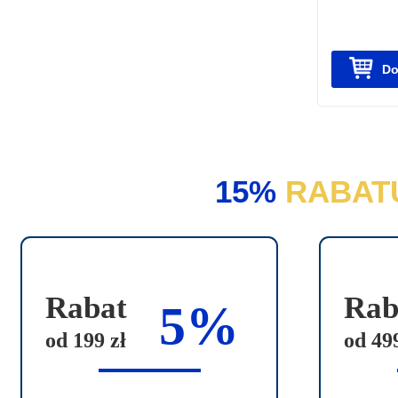
e
w
a
Do
r
i
a
n
15%
RABAT
t
ó
w
.
O
Rabat
Rab
5%
p
od 199 zł
od 499
c
j