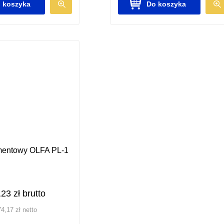
 koszyka
Do koszyka
entowy OLFA PL-1
,23
zł
brutto
74,17
zł
netto