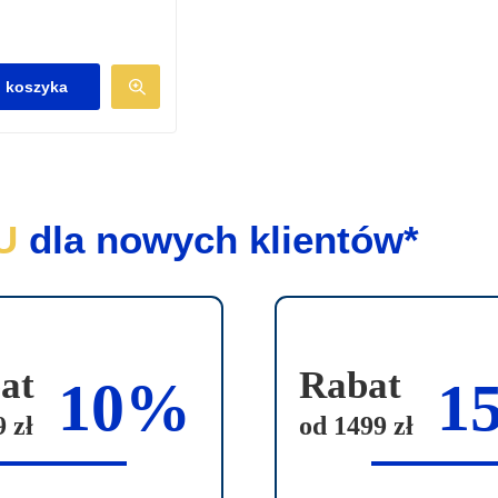
 koszyka
U
dla nowych klientów*
at
Rabat
10%
1
 zł
od 1499 zł