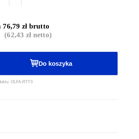
krążkowy
OLFA
RTY-
a
76,79
zł brutto
3/G
(
62,43
zł netto)
Do koszyka
duktu: OLFA-RTY3