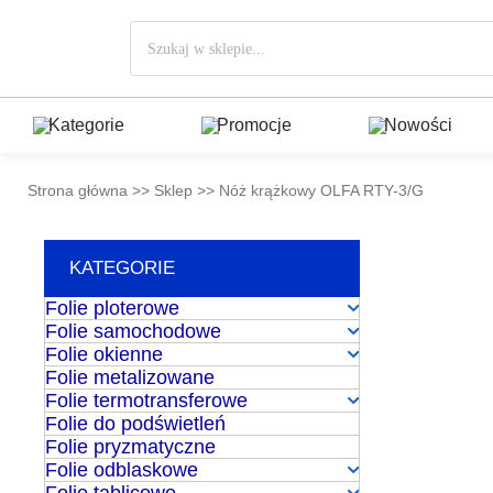
Przejdź
Wyszukiwarka
do
produktów
treści
Kategorie
Promocje
Nowości
Strona główna
>>
Sklep
>>
Nóż krążkowy OLFA RTY-3/G
KATEGORIE
Folie ploterowe
Folie samochodowe
Folie okienne
Folie metalizowane
Folie termotransferowe
Folie do podświetleń
Folie pryzmatyczne
Folie odblaskowe