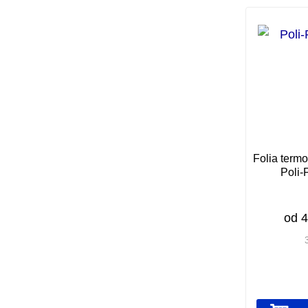
Folia term
Poli-
od
4