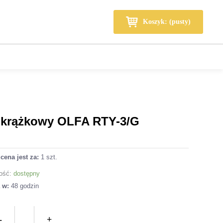
Wózek
Koszyk: (pusty)
 krążkowy OLFA RTY-3/G
cena jest za:
1 szt.
ość:
dostępny
a w:
48 godzin
ilość
Nóż
-
+