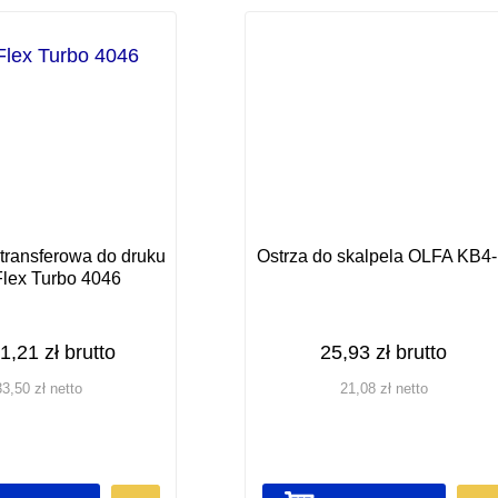
otransferowa do druku
Ostrza do skalpela OLFA KB4
Flex Turbo 4046
1,21
zł
brutto
25,93
zł
brutto
33,50
zł
netto
21,08
zł
netto