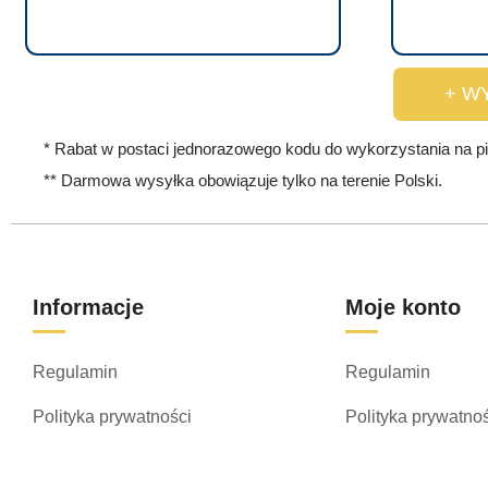
e
m
o
+ W
ż
n
* Rabat w postaci jednorazowego kodu do wykorzystania na p
a
** Darmowa wysyłka obowiązuje tylko na terenie Polski.
w
y
b
r
Informacje
Moje konto
a
ć
Regulamin
Regulamin
n
a
Polityka prywatności
Polityka prywatno
s
t