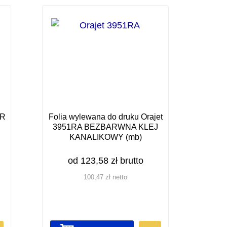
-R
Folia wylewana do druku Orajet
3951RA BEZBARWNA KLEJ
KANALIKOWY (mb)
od
123,58
zł
brutto
100,47
zł
netto