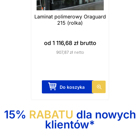
o
n
Laminat polimerowy Oraguard
i
215 (rolka)
e
p
od
1 116,68
zł
brutto
r
907,87
zł
netto
o
d
u
k
T
Do koszyka
t
e
u
n
p
15%
RABATU
dla nowych
r
klientów*
o
d