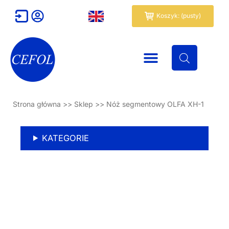
Przejdź
Wózek
Koszyk: (pusty)
do
treści
Strona główna
>>
Sklep
>>
Nóż segmentowy OLFA XH-1
KATEGORIE