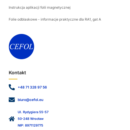
Instrukcja aplikacji folii magnetycznej
Folie odblaskowe - informacje praktyczne dla RA1, gat A
Kontakt
+48 71 328 97 56
biuro@cefol.eu
Ul. Rydygiera 55-57
50-248 Wrocław
NIP: 8971129775