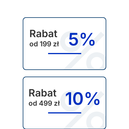
u
k
t
m
Rabat
5%
a
w
od 199 zł
i
e
l
e
w
a
Rabat
10%
r
od 499 zł
i
a
n
t