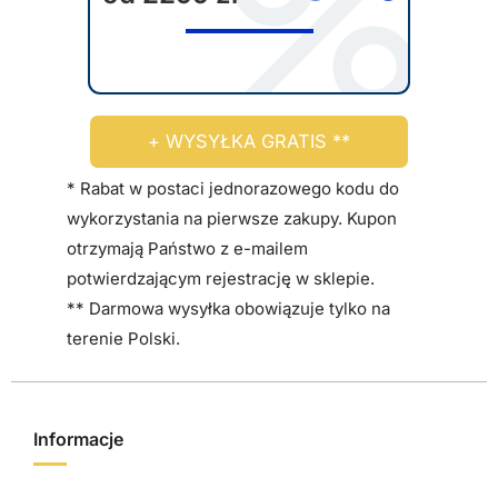
r
a
ć
n
a
+ WYSYŁKA GRATIS **
s
t
* Rabat w postaci jednorazowego kodu do
r
wykorzystania na pierwsze zakupy. Kupon
o
otrzymają Państwo z e-mailem
n
potwierdzającym rejestrację w sklepie.
i
** Darmowa wysyłka obowiązuje tylko na
e
terenie Polski.
p
r
o
Informacje
d
u