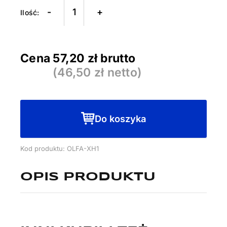
Nóż
-
+
segmentowy
OLFA
XH-
Cena
57,20
zł brutto
1
(
46,50
zł netto)
Do koszyka
Kod produktu: OLFA-XH1
OPIS PRODUKTU