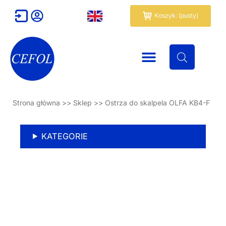
Przejdź
Wózek
Koszyk: (pusty)
do
treści
Strona główna
>>
Sklep
>>
Ostrza do skalpela OLFA KB4-F
KATEGORIE