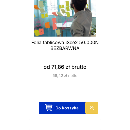
Folia tablicowa iSee2 50.000N
BEZBARWNA
od
71,86
zł
brutto
58,42
zł
netto
T
Do koszyka
e
n
p