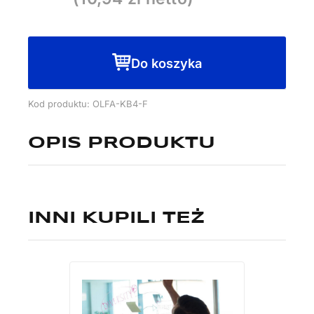
F
Do koszyka
Kod produktu: OLFA-KB4-F
OPIS PRODUKTU
INNI KUPILI TEŻ