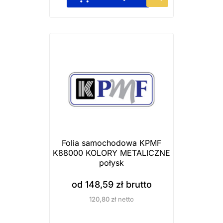
i
e
a
n
n
p
t
r
ó
o
w
d
.
u
O
k
p
t
c
m
j
a
Folia samochodowa KPMF
e
K88000 KOLORY METALICZNE
w
połysk
m
i
o
e
od
148,59
zł
brutto
ż
l
120,80
zł
netto
n
e
a
w