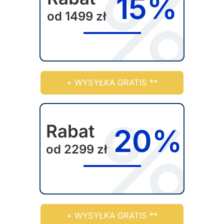
15%
o
od 1499 zł
n
i
e
p
r
+ WYSYŁKA GRATIS **
o
d
u
k
Rabat
20%
t
od 2299 zł
u
+ WYSYŁKA GRATIS **