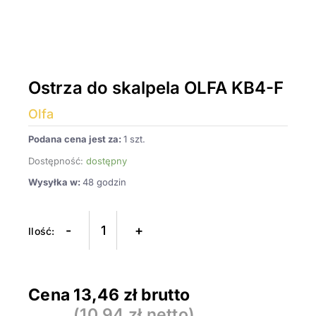
Ostrza do skalpela OLFA KB4-F
Olfa
Podana cena jest za:
1 szt.
Dostępność:
dostępny
Wysyłka w:
48 godzin
ilość
Ostrza
-
+
do
skalpela
OLFA
Cena
13,46
zł brutto
KB4-
(
10,94
zł netto)