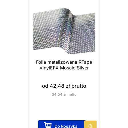
r
o
d
u
k
t
m
a
Folia metalizowana RTape
VinylEFX Mosaic Silver
w
i
e
od
42,48
zł
brutto
l
34,54
zł
netto
e
w
a
r
T
Do koszyka