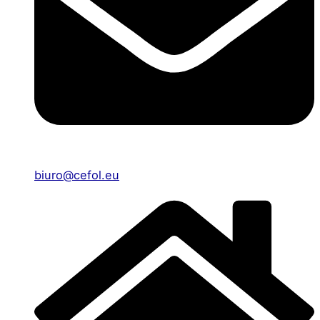
biuro@cefol.eu