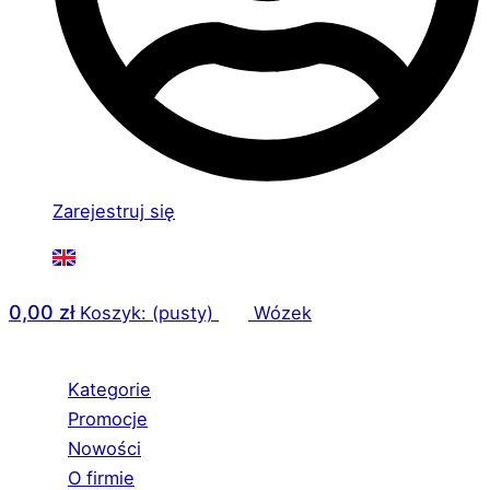
Zarejestruj się
0,00
zł
Koszyk: (pusty)
Wózek
Kategorie
Promocje
Nowości
O firmie