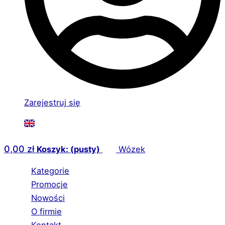
Zarejestruj się
0,00
zł
Koszyk: (pusty)
Wózek
Kategorie
Promocje
Nowości
O firmie