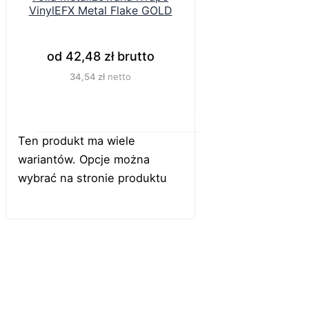
VinylEFX Metal Flake GOLD
od
42,48
zł
brutto
34,54
zł
netto
Do koszyka
Ten produkt ma wiele
wariantów. Opcje można
wybrać na stronie produktu