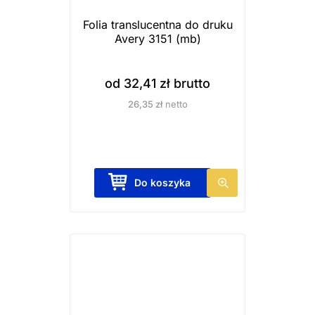
Folia translucentna do druku
Avery 3151 (mb)
od
32,41
zł
brutto
26,35
zł
netto
T
Do koszyka
e
n
p
r
o
d
u