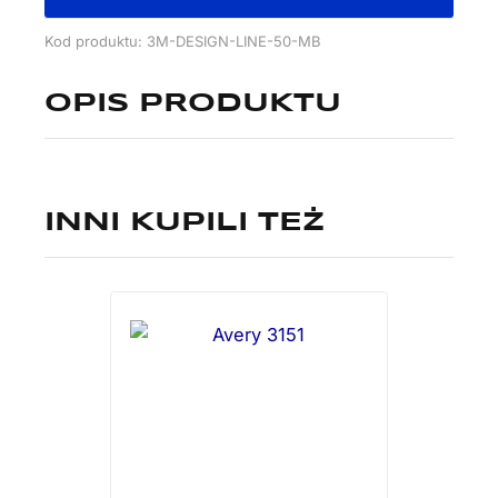
mb)
Kod produktu: 3M-DESIGN-LINE-50-MB
OPIS PRODUKTU
INNI KUPILI TEŻ