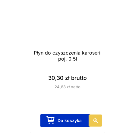
ó
w
.
O
p
c
j
Płyn do czyszczenia karoserii
e
poj. 0,5l
m
o
30,30
zł
brutto
ż
24,63
zł
netto
n
a
w
y
Do koszyka
b
r