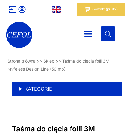
Przejdź
Wózek
Koszyk: (pusty)
do
treści
Strona główna
>>
Sklep
>>
Taśma do cięcia folii 3M
Knifeless Design Line (50 mb)
KATEGORIE
Taśma do cięcia folii 3M