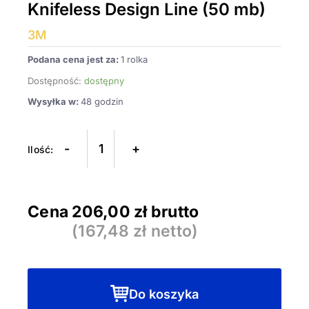
Knifeless Design Line (50 mb)
3M
Podana cena jest za:
1 rolka
Dostępność:
dostępny
Wysyłka w:
48 godzin
ilość
Taśma
-
+
do
cięcia
folii
Cena
206,00
zł brutto
3M
(
167,48
zł netto)
Knifeless
Design
Line
(50
Do koszyka