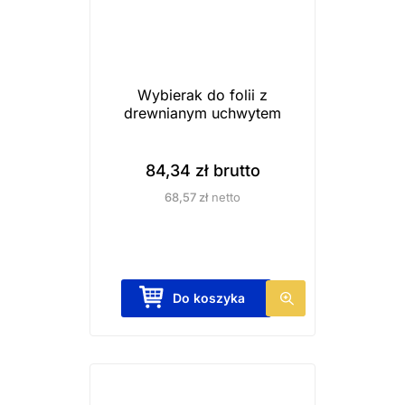
k
t
m
a
Wybierak do folii z
drewnianym uchwytem
w
i
e
84,34
zł
brutto
l
68,57
zł
netto
e
w
a
r
Do koszyka
i
a
n
t