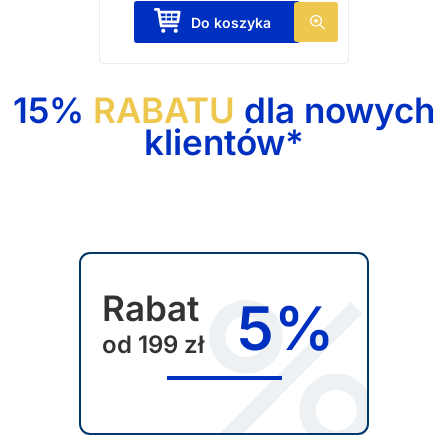
Do koszyka
t
u
15%
RABATU
dla nowych
klientów*
Rabat
5%
od 199 zł