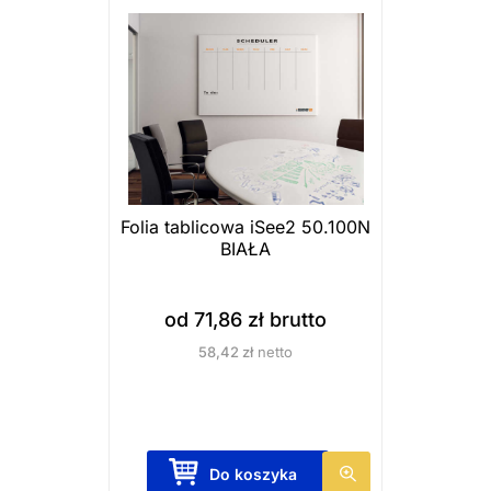
Folia tablicowa iSee2 50.100N
BIAŁA
od
71,86
zł
brutto
58,42
zł
netto
T
Do koszyka