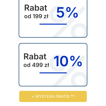
Rabat
n
5%
i
od 199 zł
e
p
r
o
d
u
Rabat
10%
k
t
od 499 zł
u
+ WYSYŁKA GRATIS **