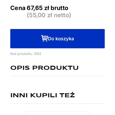
3
Cena
67,65
zł brutto
poj.
(
55,00
zł netto)
1,2l
MOCNY
Do koszyka
Kod produktu: ZM3
OPIS PRODUKTU
INNI KUPILI TEŻ