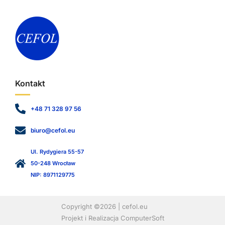
Kontakt
+48 71 328 97 56
biuro@cefol.eu
Ul. Rydygiera 55-57
50-248 Wrocław
NIP: 8971129775
Copyright ©2026 | cefol.eu
Projekt i Realizacja ComputerSoft