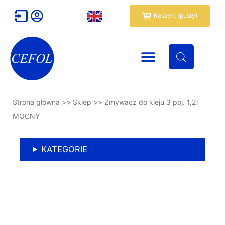
Przejdź
Wózek
Koszyk: (pusty)
do
treści
Strona główna
>>
Sklep
>>
Zmywacz do kleju 3 poj. 1,2l
MOCNY
KATEGORIE