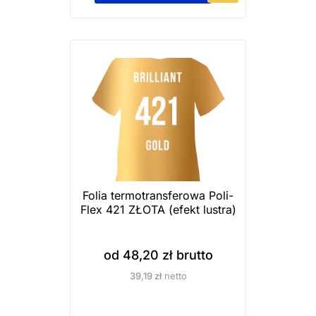
e
n
p
r
o
d
u
k
t
m
a
Folia termotransferowa Poli-
Flex 421 ZŁOTA (efekt lustra)
w
i
e
od
48,20
zł
brutto
l
39,19
zł
netto
e
w