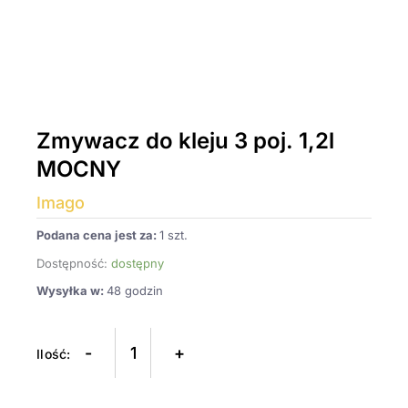
Zmywacz do kleju 3 poj. 1,2l
MOCNY
Imago
Podana cena jest za:
1 szt.
Dostępność:
dostępny
Wysyłka w:
48 godzin
ilość
Zmywacz
-
+
do
kleju