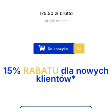
e
m
p
o
175,50
zł
brutto
r
ż
142,68
zł
netto
o
n
d
a
u
w
k
y
Do koszyka
t
b
u
r
a
15%
RABATU
dla nowych
ć
klientów*
n
a
s
t
r
o