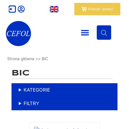
Przejdź
Wózek
Koszyk: (pusty)
do
treści
Strona główna
>>
BiC
BIC
KATEGORIE
FILTRY
Ten