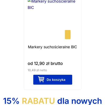
produkt
ma
wiele
wariantów.
Opcje
można
wybrać
Markery suchościeralne BIC
na
stronie
produktu
od
12,90
zł
brutto
10,49
zł
netto
Do koszyka
15%
RABATU
dla nowych