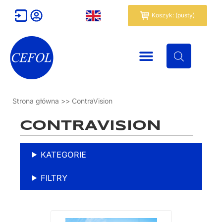
Przejdź
Wózek
Koszyk: (pusty)
do
treści
Strona główna
>>
ContraVision
CONTRAVISION
KATEGORIE
FILTRY
Ten