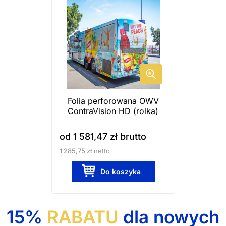
produkt
ma
wiele
wariantów.
Opcje
można
wybrać
Folia perforowana OWV
na
ContraVision HD (rolka)
stronie
produktu
od
1 581,47
zł
brutto
1 285,75
zł
netto
Do koszyka
15%
RABATU
dla nowych