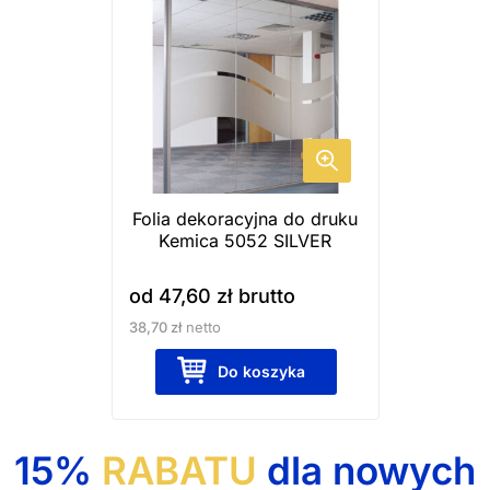
produkt
ma
wiele
wariantów.
Opcje
można
wybrać
Folia dekoracyjna do druku
na
Kemica 5052 SILVER
stronie
produktu
od
47,60
zł
brutto
38,70
zł
netto
Do koszyka
15%
RABATU
dla nowych