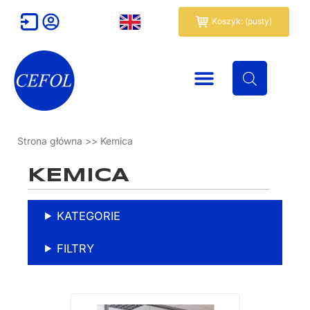
Przejdź
Wózek
Koszyk: (pusty)
do
treści
Strona główna
>>
Kemica
KEMICA
KATEGORIE
FILTRY
Ten