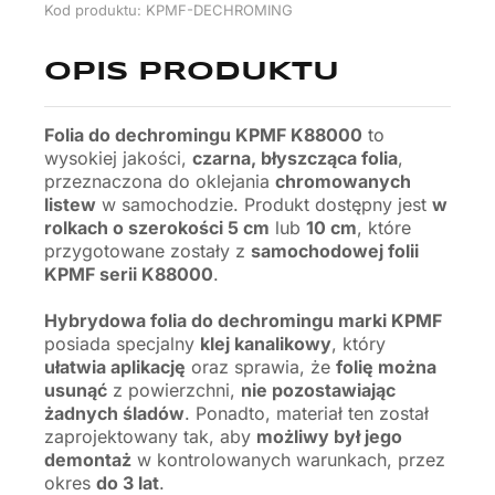
Kod produktu: KPMF-DECHROMING
OPIS PRODUKTU
Folia do dechromingu KPMF K88000
to
wysokiej jakości,
czarna, błyszcząca folia
,
przeznaczona do oklejania
chromowanych
listew
w samochodzie. Produkt dostępny jest
w
rolkach o szerokości 5 cm
lub
10 cm
, które
przygotowane zostały z
samochodowej folii
KPMF serii K88000
.
Hybrydowa folia do dechromingu marki KPMF
posiada specjalny
klej kanalikowy
, który
ułatwia aplikację
oraz sprawia, że
folię można
usunąć
z powierzchni,
nie pozostawiając
żadnych śladów
. Ponadto, materiał ten został
zaprojektowany tak, aby
możliwy był jego
demontaż
w kontrolowanych warunkach, przez
okres
do 3 lat
.