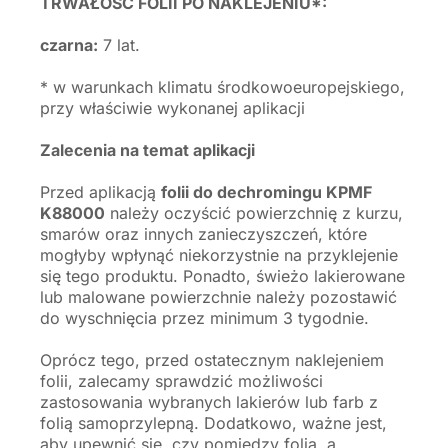
TRWAŁOŚĆ FOLII PO NAKLEJENIU*:
czarna:
7 lat.
* w warunkach klimatu środkowoeuropejskiego,
przy właściwie wykonanej aplikacji
Zalecenia na temat aplikacji
Przed aplikacją
folii do dechromingu KPMF
K88000
należy oczyścić powierzchnię z kurzu,
smarów oraz innych zanieczyszczeń, które
mogłyby wpłynąć niekorzystnie na przyklejenie
się tego produktu. Ponadto, świeżo lakierowane
lub malowane powierzchnie należy pozostawić
do wyschnięcia przez minimum 3 tygodnie.
Oprócz tego, przed ostatecznym naklejeniem
folii, zalecamy sprawdzić możliwości
zastosowania wybranych lakierów lub farb z
folią samoprzylepną. Dodatkowo, ważne jest,
aby upewnić się, czy pomiędzy folią, a