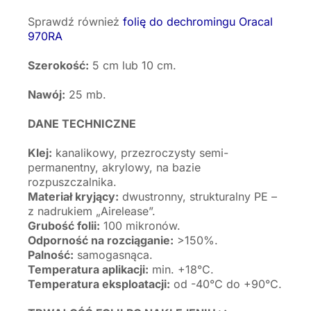
Sprawdź również
folię do dechromingu Oracal
970RA
Szerokość:
5 cm lub 10 cm.
Nawój:
25 mb.
DANE TECHNICZNE
Klej:
kanalikowy, przezroczysty semi-
permanentny, akrylowy, na bazie
rozpuszczalnika.
Materiał kryjący:
dwustronny, strukturalny PE –
z nadrukiem „Airelease”.
Grubość folii:
100 mikronów.
Odporność na rozciąganie:
>150%.
Palność:
samogasnąca.
Temperatura aplikacji:
min. +18°C.
Temperatura eksploatacji:
od -40°C do +90°C.