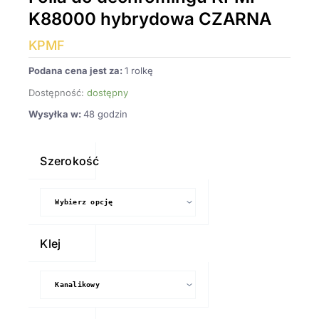
K88000 hybrydowa CZARNA
KPMF
Podana cena jest za:
1 rolkę
Dostępność:
dostępny
Wysyłka w:
48 godzin
ilość
Folia
Szerokość
do
dechromingu
KPMF
K88000
Klej
hybrydowa
CZARNA