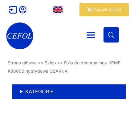
Przejdź
Wózek
Koszyk: (pusty)
do
treści
Strona główna
>>
Sklep
>>
Folia do dechromingu KPMF
K88000 hybrydowa CZARNA
KATEGORIE