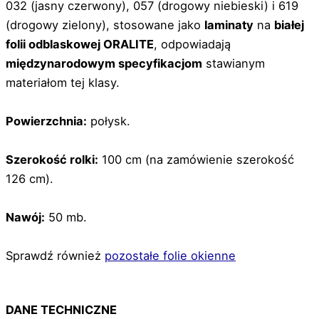
032 (jasny czerwony), 057 (drogowy niebieski) i 619
(drogowy zielony), stosowane jako
laminaty
na
białej
folii odblaskowej ORALITE
, odpowiadają
międzynarodowym specyfikacjom
stawianym
materiałom tej klasy.
Powierzchnia:
połysk.
Szerokość rolki:
100 cm (na zamówienie szerokość
126 cm).
Nawój:
50 mb.
Sprawdź również
pozostałe folie okienne
DANE TECHNICZNE