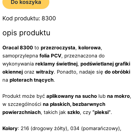
Do koszyka
Kod produktu: 8300
opis produktu
Oracal 8300
to
przezroczysta
,
kolorowa
,
samoprzylepna
folia PCV
, przeznaczona do
wykonywania
reklamy świetlnej
,
podświetlanej grafiki
okiennej
oraz
witraży
. Ponadto, nadaje się
do obróbki
na
ploterach tnących
.
Produkt może być
aplikowany na sucho
lub
na mokro
,
w szczególności
na płaskich, bezbarwnych
powierzchniach
, takich jak
szkło
, czy
“pleksi”
.
Kolory
: 216 (drogowy żółty), 034 (pomarańczowy),