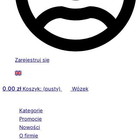
Zarejestruj się
0,00
zł
Koszyk: (pusty)
Wózek
Kategorie
Promocje
Nowości
O firmie