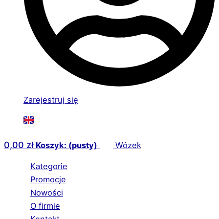
Zarejestruj się
0,00
zł
Koszyk: (pusty)
Wózek
Kategorie
Promocje
Nowości
O firmie