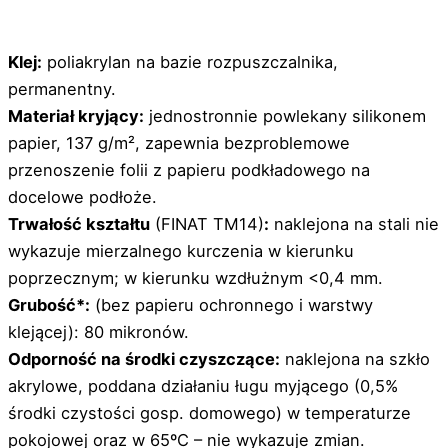
Klej:
poliakrylan na bazie rozpuszczalnika,
permanentny.
Materiał kryjący:
jednostronnie powlekany silikonem
papier, 137 g/m², zapewnia bezproblemowe
przenoszenie folii z papieru podkładowego na
docelowe podłoże.
Trwałość kształtu
(FINAT TM14)
:
naklejona na stali nie
wykazuje mierzalnego kurczenia w kierunku
poprzecznym; w kierunku wzdłużnym <0,4 mm.
Grubość*:
(bez papieru ochronnego i warstwy
klejącej): 80 mikronów.
Odporność na środki czyszczące:
naklejona na szkło
akrylowe, poddana działaniu ługu myjącego (0,5%
środki czystości gosp. domowego) w temperaturze
pokojowej oraz w 65ºC – nie wykazuje zmian.