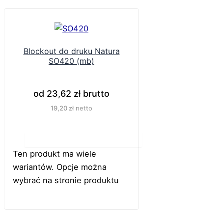
Blockout do druku Natura
SO420 (mb)
od
23,62
zł
brutto
19,20
zł
netto
Do koszyka
Ten produkt ma wiele
wariantów. Opcje można
wybrać na stronie produktu