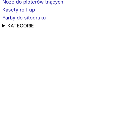
Noże do ploterów tnących
Kasety roll-up
Farby do sitodruku
KATEGORIE