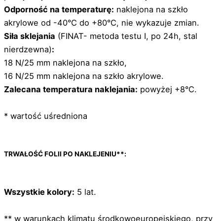
Odporność na temperaturę:
naklejona na szkło
akrylowe od -40°C do +80°C, nie wykazuje zmian.
Siła sklejania
(FINAT- metoda testu I, po 24h, stal
nierdzewna)
:
18 N/25 mm naklejona na szkło,
16 N/25 mm naklejona na szkło akrylowe.
Zalecana temperatura naklejania:
powyżej +8°C.
* wartość uśredniona
TRWAŁOŚĆ FOLII PO NAKLEJENIU**:
Wszystkie kolory:
5 lat.
** w warunkach klimatu środkowoeuropejskiego, przy