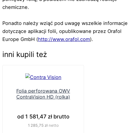
chemiczne.
Ponadto należy wziąć pod uwagę wszelkie informacje
dotyczące aplikacji folii, opublikowane przez Orafol
Europe GmbH (
http://www.orafol.com
).
inni kupili też
Folia perforowana OWV
ContraVision HD (rolka)
od
1 581,47
zł
brutto
1 285,75
zł
netto