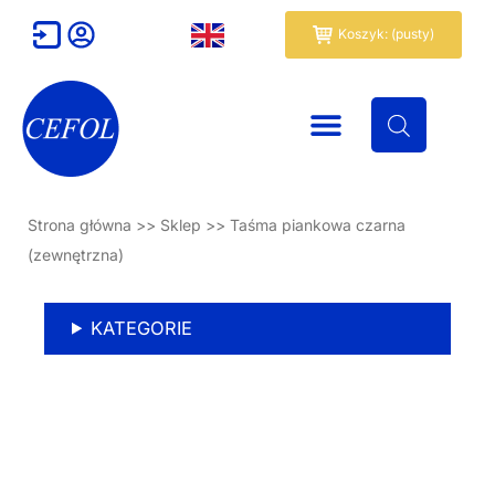
Przejdź
Wózek
Koszyk: (pusty)
do
treści
Strona główna
>>
Sklep
>>
Taśma piankowa czarna
(zewnętrzna)
KATEGORIE