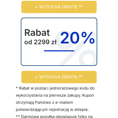
ż
+ WYSYŁKA GRATIS **
n
a
w
Rabat
y
20%
b
od 2299 zł
r
a
ć
n
a
+ WYSYŁKA GRATIS **
s
t
* Rabat w postaci jednorazowego kodu do
r
wykorzystania na pierwsze zakupy. Kupon
o
otrzymają Państwo z e-mailem
n
potwierdzającym rejestrację w sklepie.
i
** Darmowa wysyłka obowiązuje tylko na