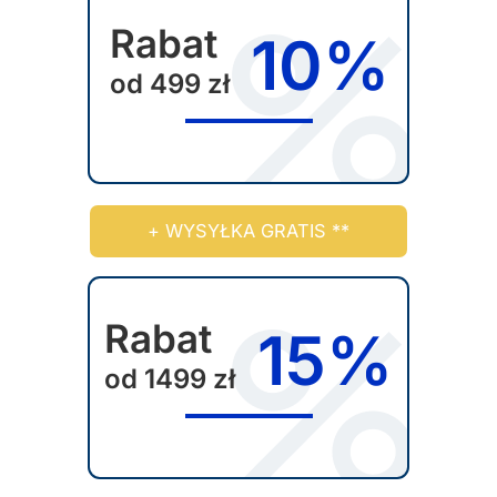
a
Rabat
10%
r
od 499 zł
i
a
n
t
ó
+ WYSYŁKA GRATIS **
w
.
O
p
Rabat
15%
c
od 1499 zł
j
e
m
o