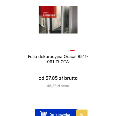
Folia dekoracyjna Oracal 8511-
091 ZŁOTA
od
57,05
zł
brutto
46,38
zł
netto
T
Do koszyka