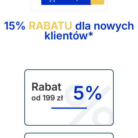
e
n
p
15%
RABATU
dla nowych
r
klientów*
o
d
u
k
t
m
Rabat
5%
a
w
od 199 zł
i
e
l
e
w