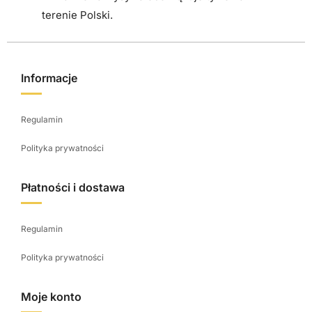
e
terenie Polski.
p
r
o
Informacje
d
u
Regulamin
k
t
Polityka prywatności
u
Płatności i dostawa
Regulamin
Polityka prywatności
Moje konto