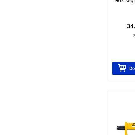
Nóż seg
34
Do