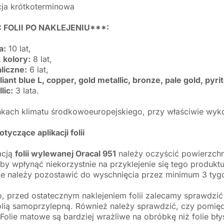
cja krótkoterminowa
FOLII PO NAKLEJENIU***:
a:
10 lat,
 kolory:
8 lat,
liczne:
6 lat,
lliant blue L, copper, gold metallic, bronze, pale gold, pyr
lic:
3 lata.
kach klimatu środkowoeuropejskiego, przy właściwie wykon
tyczące aplikacji folii
acją
folii wylewanej Oracal 951
należy oczyścić powierzchn
by wpłynąć niekorzystnie na przyklejenie się tego produk
e należy pozostawić do wyschnięcia przez minimum 3 tyg
, przed ostatecznym naklejeniem folii zalecamy sprawdzi
folią samoprzylepną. Również należy sprawdzić, czy pomię
Folie matowe są bardziej wrażliwe na obróbkę niż folie bły