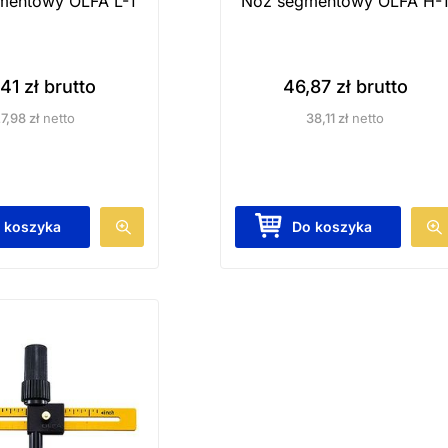
mentowy OLFA L-1
Nóż segmentowy OLFA H-
,41
zł
brutto
46,87
zł
brutto
27,98
zł
netto
38,11
zł
netto
 koszyka
Do koszyka