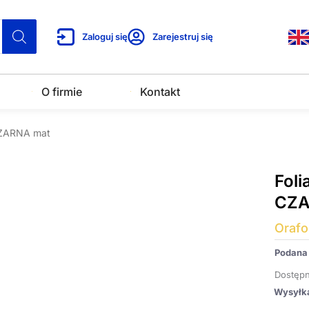
Zaloguj się
Zarejestruj się
O firmie
Kontakt
 CZARNA mat
Foli
CZA
Orafo
Podana 
Dostępn
Wysyłk