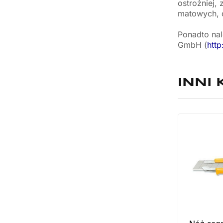
ostrożniej,
matowych, d
Ponadto nal
GmbH (
htt
INNI 