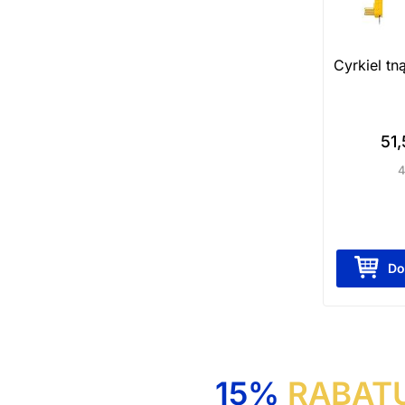
Cyrkiel t
51
4
Do
15%
RABAT