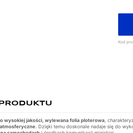
Kod pro
 PRODUKTU
to wysokiej jakości, wylewana folia ploterowa
, charaktery
 atmosferyczne
. Dzięki temu doskonale nadaje się do wyk
j
na samochodach
i środkach komunikacji miejskiej.