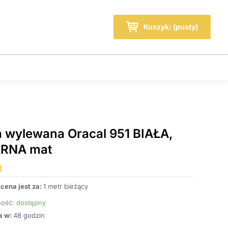
Wózek
Koszyk: (pusty)
a wylewana Oracal 951 BIAŁA,
RNA mat
l
cena jest za:
1 metr bieżący
ość:
dostępny
a w:
48 godzin
ilość