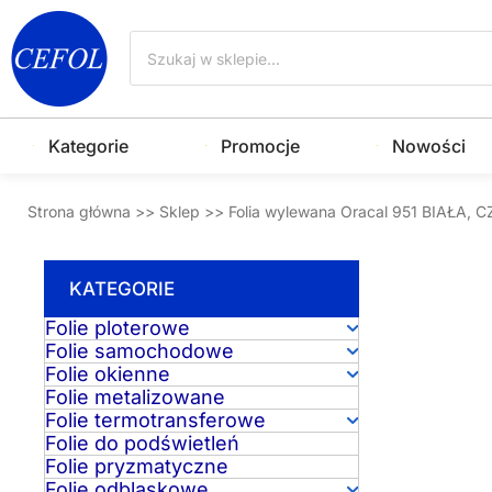
Przejdź
Wyszukiwarka
do
produktów
treści
Kategorie
Promocje
Nowości
Strona główna
>>
Sklep
>>
Folia wylewana Oracal 951 BIAŁA,
KATEGORIE
Folie ploterowe
Folie samochodowe
Folie okienne
Folie metalizowane
Folie termotransferowe
Folie do podświetleń
Folie pryzmatyczne
Folie odblaskowe