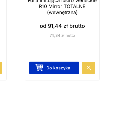
1
Folia imitująca lustro weneckie
R10 Mirror TOTALNE
(wewnętrzna)
od
91,44
zł
brutto
74,34
zł
netto
T
Do koszyka
e
n
p
r
o
d
u