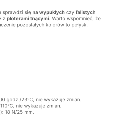
ie sprawdzi się
na wypukłych
czy
falistych
y z
ploterami tnącymi
. Warto wspomnieć, że
ńczenie pozostałych kolorów to połysk.
00 godz./23°C, nie wykazuje zmian.
110°C, nie wykazuje zmian.
)
:
18 N/25 mm.