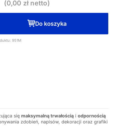
(
0,00
zł netto)
Do koszyka
duktu: 951M
zująca się
maksymalną trwałością
i
odpornością
onywania zdobień, napisów, dekoracji oraz grafiki