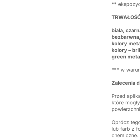
** ekspozy
TRWAŁOŚĆ 
biała, czarn
bezbarwna,
kolory meta
kolory – bri
green metal
*** w warun
Zalecenia do
Przed aplik
które mogły
powierzchni
Oprócz tego
lub farb z 
chemiczne. 