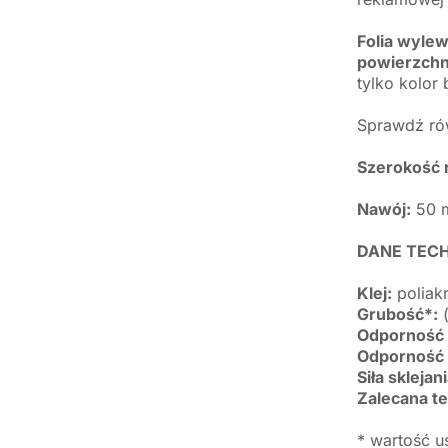
Folia wylew
powierzchni
tylko kolor
Sprawdź ró
Szerokość r
Nawój:
50 
DANE TEC
Klej:
poliakr
Grubość*:
(
Odporność
Odporność 
Siła sklejan
Zalecana te
* wartość u