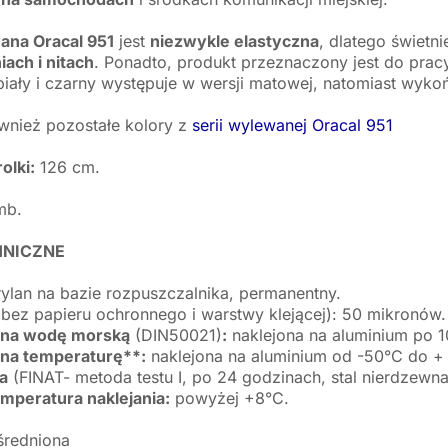
ana Oracal 951
jest
niezwykle elastyczna
, dlatego świetn
ach i nitach
. Ponadto, produkt przeznaczony jest do prac
 biały i czarny występuje w wersji matowej, natomiast wyko
wnież pozostałe kolory z
serii wylewanej Oracal 951
olki:
126 cm.
mb.
HNICZNE
ylan na bazie rozpuszczalnika, permanentny.
bez papieru ochronnego i warstwy klejącej): 50 mikronów.
 na wodę morską
(DIN50021)
:
naklejona na aluminium po 1
na temperaturę**:
naklejona na aluminium od -50°C do + 
ia
(FINAT- metoda testu I, po 24 godzinach, stal nierdzewna
mperatura naklejania:
powyżej +8°C.
średniona