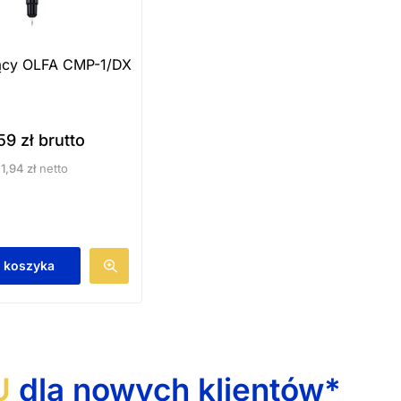
nący OLFA CMP-1/DX
,59
zł
brutto
1,94
zł
netto
 koszyka
U
dla nowych klientów*