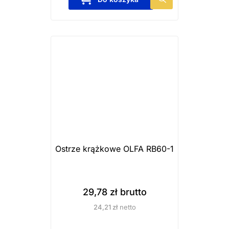
e
n
p
r
o
d
u
k
t
m
a
Ostrze krążkowe OLFA RB60-1
w
i
e
29,78
zł
brutto
l
24,21
zł
netto
e