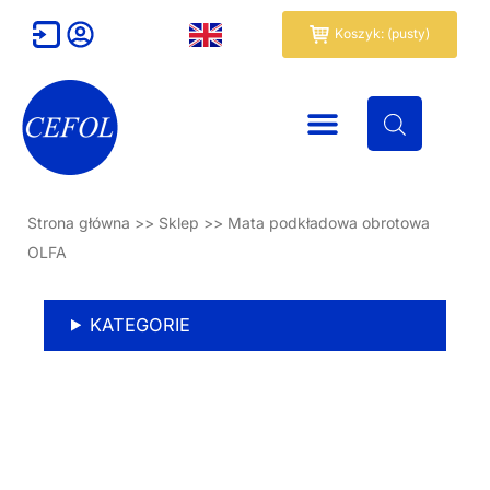
Przejdź
Wózek
Koszyk: (pusty)
do
treści
Strona główna
>>
Sklep
>>
Mata podkładowa obrotowa
OLFA
KATEGORIE