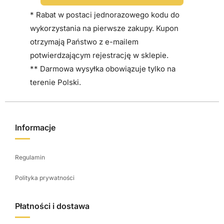
s
t
* Rabat w postaci jednorazowego kodu do
r
wykorzystania na pierwsze zakupy. Kupon
o
otrzymają Państwo z e-mailem
n
potwierdzającym rejestrację w sklepie.
i
** Darmowa wysyłka obowiązuje tylko na
e
terenie Polski.
p
r
o
Informacje
d
u
Regulamin
k
t
Polityka prywatności
u
Płatności i dostawa