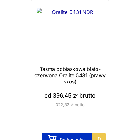
Taśma odblaskowa biało-
czerwona Oralite 5431 (prawy
skos)
od
396,45
zł
brutto
322,32
zł
netto
T
Do koszyka