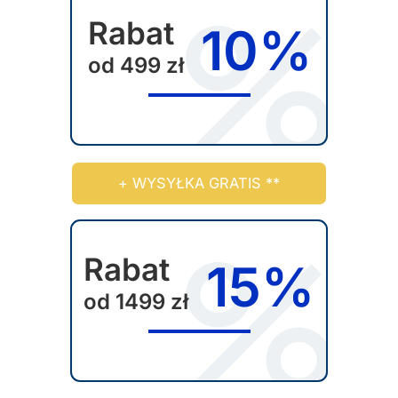
t
i
Rabat
10%
u
a
od 499 zł
n
t
ó
w
.
O
+ WYSYŁKA GRATIS **
p
c
j
Rabat
15%
e
od 1499 zł
m
o
ż
n
a