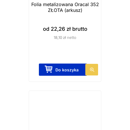
Folia metalizowana Oracal 352
ZŁOTA (arkusz)
od
22,26
zł
brutto
18,10
zł
netto
T
Do koszyka
e
n
p
r
o
d
u
k