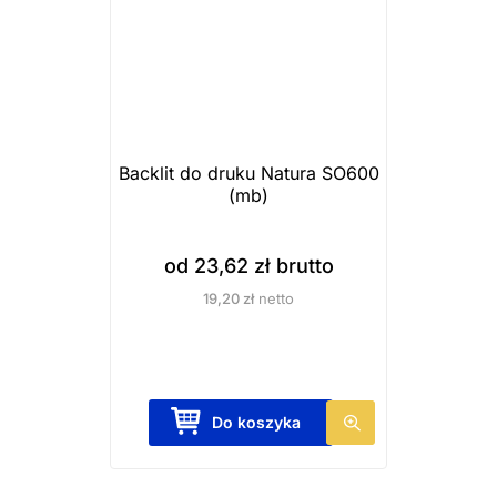
w
.
O
p
c
j
Backlit do druku Natura SO600
e
(mb)
m
o
od
23,62
zł
brutto
ż
19,20
zł
netto
n
a
w
y
T
Do koszyka
b
e
r
n
a