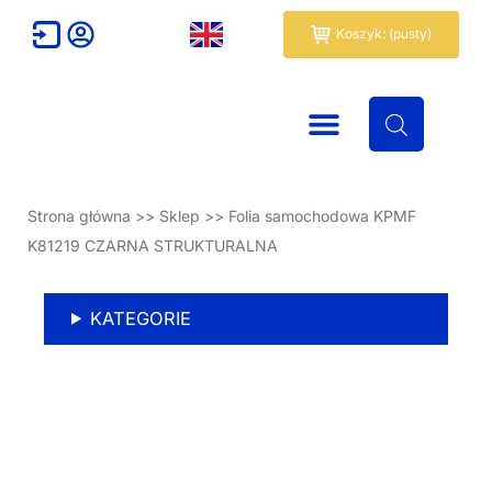
Przejdź
Wózek
Koszyk: (pusty)
do
treści
Strona główna
>>
Sklep
>>
Folia samochodowa KPMF
K81219 CZARNA STRUKTURALNA
KATEGORIE