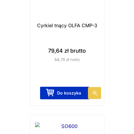
t
m
a
Cyrkiel tnący OLFA CMP-3
w
i
e
79,64
zł
brutto
l
64,75
zł
netto
e
w
a
r
Do koszyka
i
a
n
t
ó