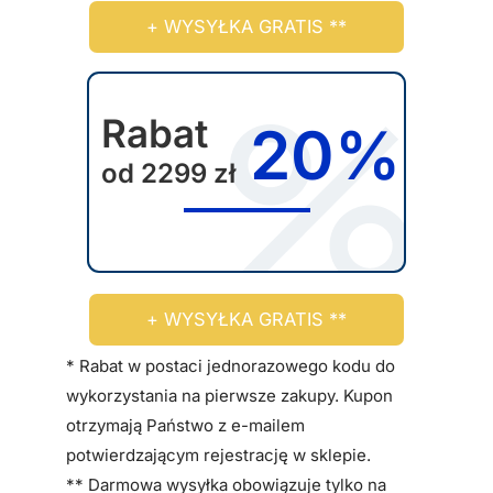
+ WYSYŁKA GRATIS **
w
y
b
r
Rabat
20%
a
od 2299 zł
ć
n
a
s
t
+ WYSYŁKA GRATIS **
r
o
* Rabat w postaci jednorazowego kodu do
n
wykorzystania na pierwsze zakupy. Kupon
i
otrzymają Państwo z e-mailem
e
potwierdzającym rejestrację w sklepie.
p
** Darmowa wysyłka obowiązuje tylko na