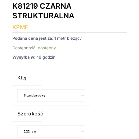
K81219 CZARNA
STRUKTURALNA
KPMF
Podana cena jest za:
1 metr bieżący
Dostępność:
dostępny
Wysyłka w:
48 godzin
ilość
Folia
Klej
samochodowa
KPMF
K81219
CZARNA
Szerokość
STRUKTURALNA