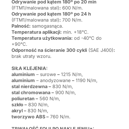
Odrywanie pod kątem 180º po 20 min
(FTM1/malowana stal)
:
600 N/m.
Odrywanie pod kątem 180º po 24 h
(FTM1/malowana stal)
:
700 N/m.
Palność:
samogasnąca.
Temperatura aplikacji:
min. +18°C.
Temperatura użytkowania:
od -40°C do
+90°C.
Odporność na ścieranie 300 cykli
(SAE J400)
:
brak utraty wzoru.
SIŁA KLEJENIA:
aluminium
– surowe
–
1215 N/m,
aluminium
– anodyzowane
–
1190 N/m,
stal nierdzewna –
830 N/m,
stal chromowana –
900 N/m,
poliuretan –
560 N/m,
szkło –
830 N/m,
akryl –
830 N/m,
tworzywo ABS –
760 N/m.
TRWAŁOŚĆ FOLII PO NAKLEJENIU*: