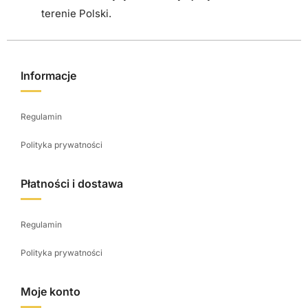
r
terenie Polski.
o
d
u
Informacje
k
t
Regulamin
u
Polityka prywatności
Płatności i dostawa
Regulamin
Polityka prywatności
Moje konto