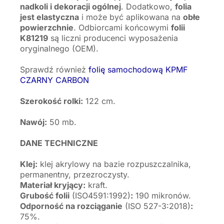
nadkoli i dekoracji ogólnej
. Dodatkowo,
folia
jest elastyczna
i może być aplikowana na
obłe
powierzchnie
. Odbiorcami końcowymi
folii
K81219
są liczni producenci wyposażenia
oryginalnego (OEM).
Sprawdź również
folię samochodową KPMF
CZARNY CARBON
Szerokość rolki:
122 cm.
Nawój:
50 mb.
DANE TECHNICZNE
Klej:
klej akrylowy na bazie rozpuszczalnika,
permanentny, przezroczysty.
Materiał kryjący:
kraft.
Grubość folii
(ISO4591:1992)
:
190 mikronów.
Odporność na rozciąganie
(ISO 527-3:2018)
:
75%.