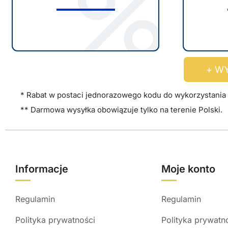
j
e
m
o
+ WY
ż
n
* Rabat w postaci jednorazowego kodu do wykorzystania 
a
** Darmowa wysyłka obowiązuje tylko na terenie Polski.
w
y
b
r
Informacje
Moje konto
a
ć
Regulamin
Regulamin
n
a
Polityka prywatności
Polityka prywatn