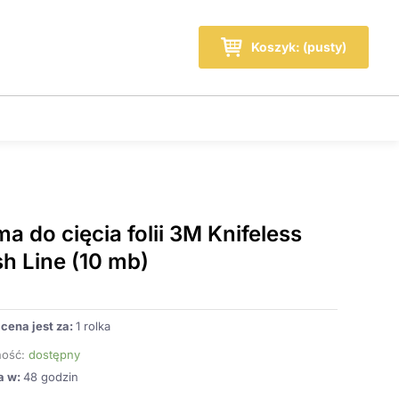
Wózek
Koszyk: (pusty)
a do cięcia folii 3M Knifeless
sh Line (10 mb)
cena jest za:
1 rolka
ość:
dostępny
a w:
48 godzin
ilość