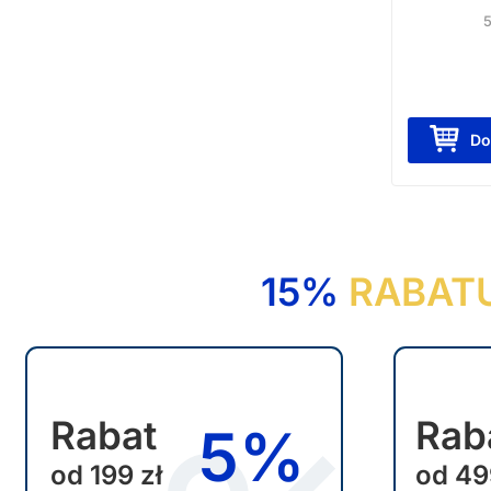
e
l
e
w
a
Do
r
i
a
n
15%
RABAT
t
ó
w
.
O
Rabat
Rab
5%
p
od 199 zł
od 49
c