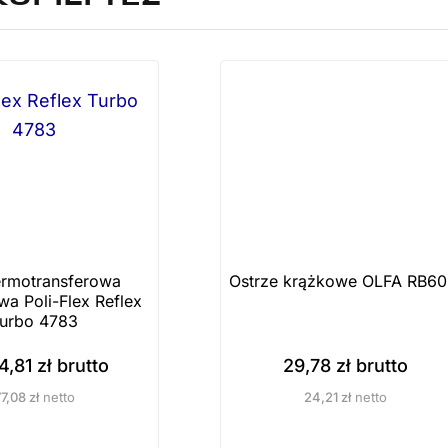
termotransferowa
Ostrze krążkowe OLFA RB60
a Poli-Flex Reflex
urbo 4783
4,81
zł
brutto
29,78
zł
brutto
77,08
zł
netto
24,21
zł
netto