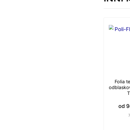
Folia 
odblaskow
T
od
9