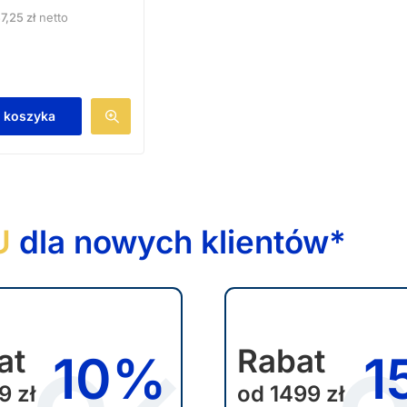
57,25
zł
netto
 koszyka
U
dla nowych klientów*
at
Rabat
10%
1
9 zł
od 1499 zł