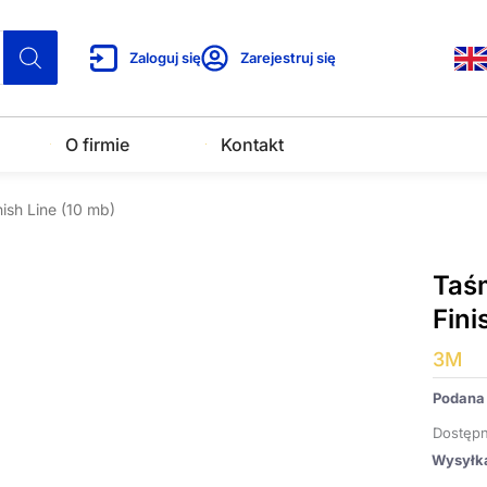
Zaloguj się
Zarejestruj się
O firmie
Kontakt
nish Line (10 mb)
Taśm
Fini
3M
Podana 
Dostępn
Wysyłk