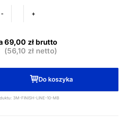
Taśma
-
+
do
cięcia
folii
a
69,00
zł brutto
3M
(
56,10
zł netto)
Knifeless
Finish
Line
(10
Do koszyka
mb)
duktu: 3M-FINISH-LINE-10-MB