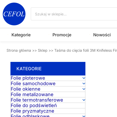
Przejdź
Wyszukiwarka
do
produktów
treści
Kategorie
Promocje
Nowości
Strona główna
>>
Sklep
>>
Taśma do cięcia folii 3M Knifeless Fi
KATEGORIE
Folie ploterowe
Folie samochodowe
Folie okienne
Folie metalizowane
Folie termotransferowe
Folie do podświetleń
Folie pryzmatyczne
Folie odblaskowe