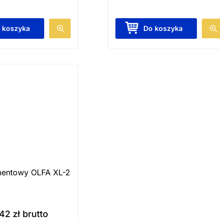
 koszyka
Do koszyka
entowy OLFA XL-2
,42
zł
brutto