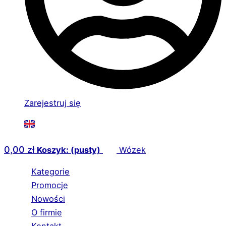
Zarejestruj się
0,00
zł
Koszyk: (pusty)
Wózek
Kategorie
Promocje
Nowości
O firmie