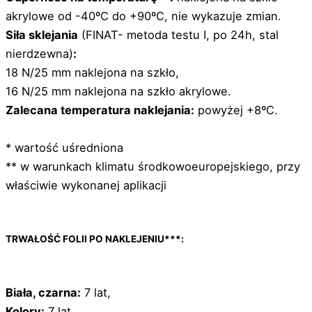
akrylowe od -40ºC do +90ºC, nie wykazuje zmian.
Siła sklejania
(FINAT- metoda testu I, po 24h, stal
nierdzewna)
:
18 N/25 mm naklejona na szkło,
16 N/25 mm naklejona na szkło akrylowe.
Zalecana temperatura naklejania:
powyżej +8ºC.
* wartość uśredniona
** w warunkach klimatu środkowoeuropejskiego, przy
właściwie wykonanej aplikacji
TRWAŁOŚĆ FOLII PO NAKLEJENIU***:
Biała, czarna:
7 lat,
Kolory:
7 lat,