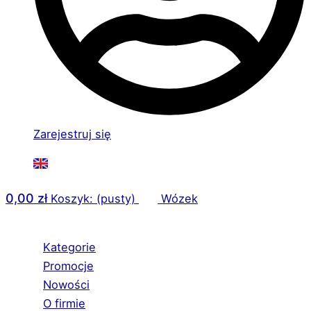
Zarejestruj się
0,00
zł
Koszyk: (pusty)
Wózek
Kategorie
Promocje
Nowości
O firmie