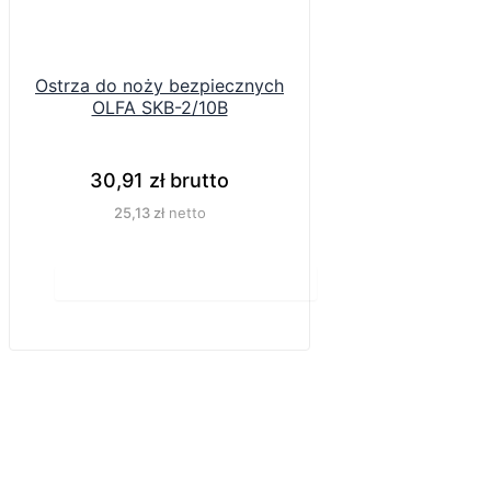
Ostrza do noży bezpiecznych
OLFA SKB-2/10B
30,91
zł
brutto
25,13
zł
netto
Do koszyka