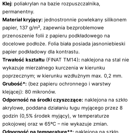
Klej:
poliakrylan na bazie rozpuszczalnika,
permanentny.
Materiał kryjący:
jednostronnie powlekany silikonem
papier, 137 g/m², zapewnia bezproblemowe
przenoszenie folii z papieru podkładowego na
docelowe podłoże. Folia biała posiada jasnoniebieski
papier podkładowy dla kontrastu.
Trwałość kształtu
(FINAT TM14)
:
naklejona na stal nie
wykazuje mierzalnego kurczenia w kierunku
poprzecznym; w kierunku wzdłużnym max. 0,2 mm.
Grubość*:
(bez papieru ochronnego i warstwy
klejącej): 80 mikronów.
Odporność na środki czyszczące:
naklejona na szkło
akrylowe, poddana działaniu ługu myjącego przez 8
godzin (0,5% środek myjący), w temperaturze
pokojowej oraz w 65ºC – nie wykazuje zmian.
Odporność na temperaturę**:
naklejona na szkło