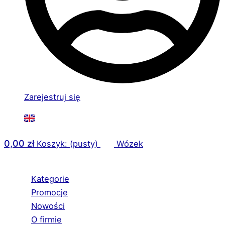
Zarejestruj się
0,00
zł
Koszyk: (pusty)
Wózek
Kategorie
Promocje
Nowości
O firmie