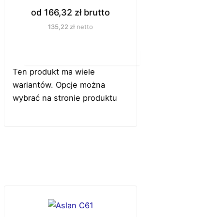
od
166,32
zł
brutto
135,22
zł
netto
Do koszyka
Ten produkt ma wiele
wariantów. Opcje można
wybrać na stronie produktu