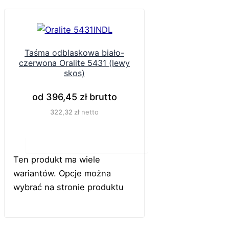
Taśma odblaskowa biało-
czerwona Oralite 5431 (lewy
skos)
od
396,45
zł
brutto
322,32
zł
netto
Do koszyka
Ten produkt ma wiele
wariantów. Opcje można
wybrać na stronie produktu