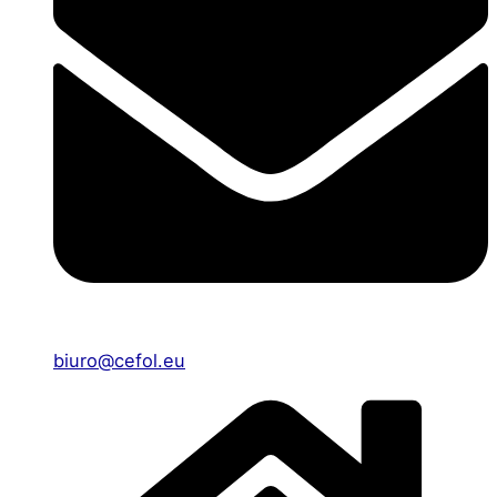
biuro@cefol.eu