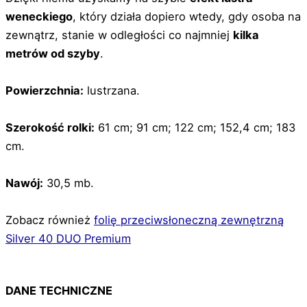
weneckiego
, który działa dopiero wtedy, gdy osoba na
zewnątrz, stanie w odległości co najmniej
kilka
metrów od szyby
.
Powierzchnia:
lustrzana.
Szerokość rolki:
61 cm; 91 cm; 122 cm; 152,4 cm; 183
cm.
Nawój:
30,5 mb.
Zobacz również
folię przeciwsłoneczną zewnętrzną
Silver 40 DUO Premium
DANE TECHNICZNE