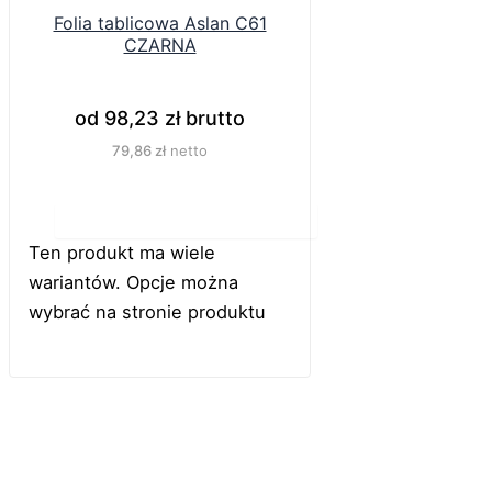
Folia tablicowa Aslan C61
CZARNA
od
98,23
zł
brutto
79,86
zł
netto
Do koszyka
Ten produkt ma wiele
wariantów. Opcje można
wybrać na stronie produktu