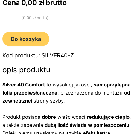
Cena
0,00
zł brutto
(
0,00
zł netto)
Do koszyka
Kod produktu: SILVER40-Z
opis produktu
Silver 40 Comfort
to wysokiej jakości,
samoprzylepna
folia przeciwsłoneczna
, przeznaczona do montażu
od
zewnętrznej
strony szyby.
Produkt posiada
dobre
właściwości
redukujące ciepło
,
a także zapewnia
dużą ilość światła w pomieszczeniu
.
Dzięki niemu uzyskamy na szybie
efekt lustra