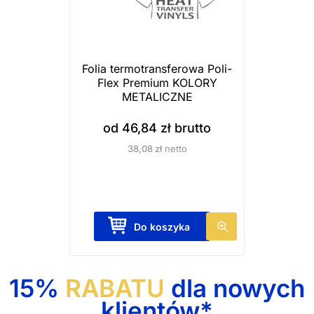
t
r
o
n
Folia termotransferowa Poli-
i
Flex Premium KOLORY
e
METALICZNE
p
od
46,84
zł
brutto
r
38,08
zł
netto
o
d
u
k
T
Do koszyka
t
e
u
n
p
15%
RABATU
dla nowych
r
klientów*