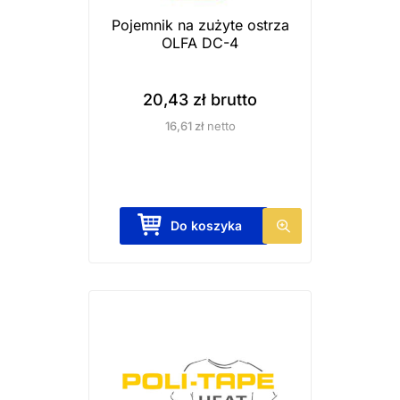
j
Pojemnik na zużyte ostrza
e
OLFA DC-4
m
o
20,43
zł
brutto
ż
16,61
zł
netto
n
a
w
y
Do koszyka
b
r
a
ć
n
a
s