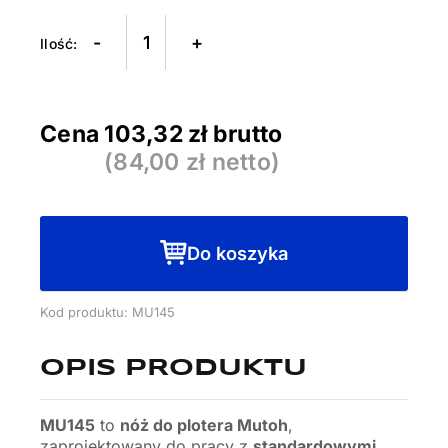
Nóż
-
+
do
plotera
MUTOH
Cena
103,32
zł brutto
MU145
(
84,00
zł netto)
Do koszyka
Kod produktu: MU145
OPIS PRODUKTU
MU145
to
nóż do plotera Mutoh
,
zaprojektowany do pracy z
standardowymi