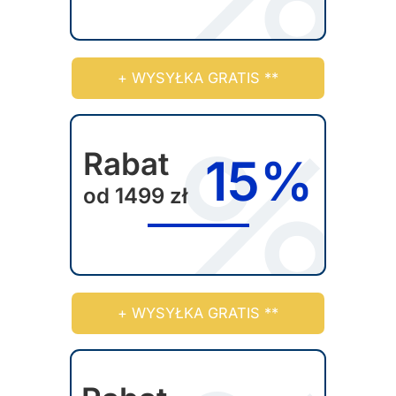
n
t
ó
+ WYSYŁKA GRATIS **
w
.
O
Rabat
p
15%
c
od 1499 zł
j
e
m
o
ż
+ WYSYŁKA GRATIS **
n
a
w
y