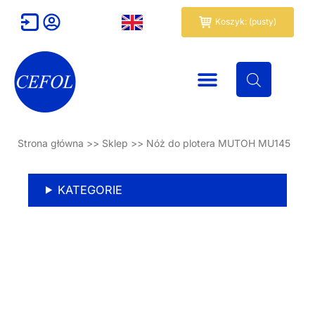
Przejdź
Wózek
Koszyk: (pusty)
do
treści
Strona główna
>>
Sklep
>>
Nóż do plotera MUTOH MU145
KATEGORIE