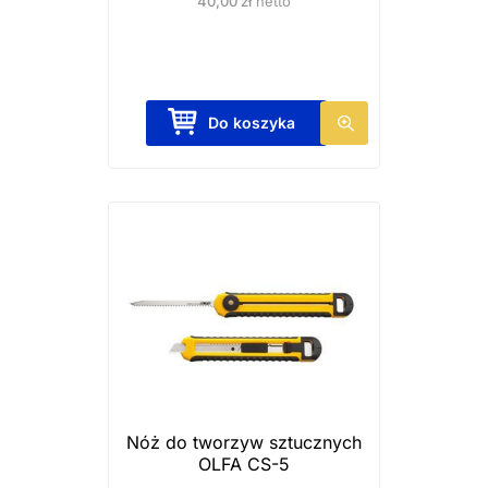
40,00
zł
netto
T
Do koszyka
e
n
p
r
o
d
u
k
t
m
a
Nóż do tworzyw sztucznych
OLFA CS-5
w