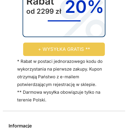
Rabat
20%
b
od 2299 zł
r
a
ć
n
a
+ WYSYŁKA GRATIS **
s
t
* Rabat w postaci jednorazowego kodu do
r
wykorzystania na pierwsze zakupy. Kupon
o
otrzymają Państwo z e-mailem
n
potwierdzającym rejestrację w sklepie.
i
** Darmowa wysyłka obowiązuje tylko na
e
terenie Polski.
p
r
o
Informacje