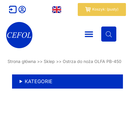
Przejdź
Wózek
Koszyk: (pusty)
do
treści
Strona główna
>>
Sklep
>>
Ostrza do noża OLFA PB-450
KATEGORIE