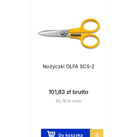
r
o
d
u
k
t
m
a
Nożyczki OLFA SCS-2
w
i
e
101,83
zł
brutto
l
82,79
zł
netto
e
w
a
r
Do koszyka