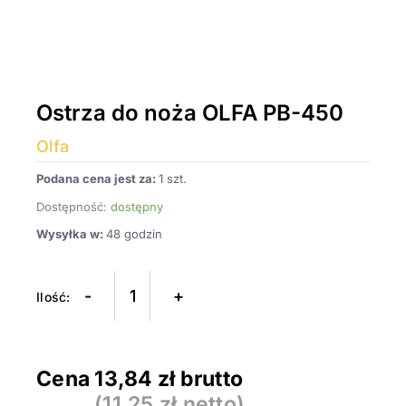
Ostrza do noża OLFA PB-450
Olfa
Podana cena jest za:
1 szt.
Dostępność:
dostępny
Wysyłka w:
48 godzin
ilość
Ostrza
-
+
do
noża
OLFA
Cena
13,84
zł brutto
PB-
(
11,25
zł netto)