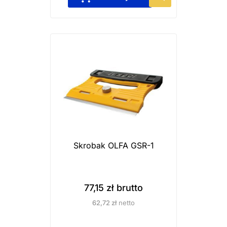
i
a
n
t
ó
w
.
O
p
c
j
Skrobak OLFA GSR-1
e
m
o
77,15
zł
brutto
ż
62,72
zł
netto
n
a