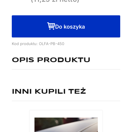
450
Do koszyka
Kod produktu: OLFA-PB-450
OPIS PRODUKTU
INNI KUPILI TEŻ