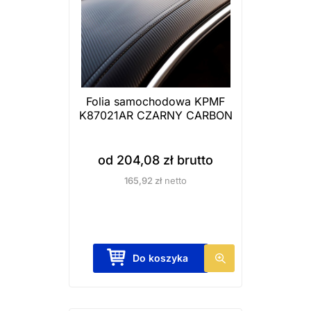
Folia samochodowa KPMF
K87021AR CZARNY CARBON
od
204,08
zł
brutto
165,92
zł
netto
T
Do koszyka
e
n
p