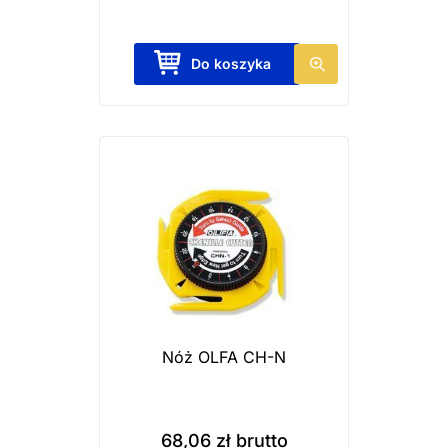
w
y
Do koszyka
b
r
a
ć
n
a
s
t
r
o
n
Nóż OLFA CH-N
i
e
p
68,06
zł
brutto