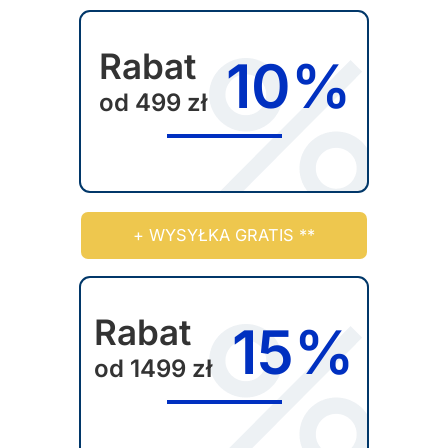
d
a
u
w
Rabat
10%
k
y
t
od 499 zł
b
u
r
a
ć
n
a
+ WYSYŁKA GRATIS **
s
t
r
Rabat
15%
o
od 1499 zł
n
i
e