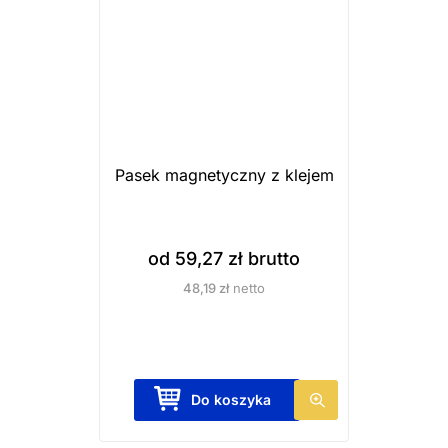
o
d
u
k
t
m
a
Pasek magnetyczny z klejem
w
i
e
od
59,27
zł
brutto
l
48,19
zł
netto
e
w
a
r
T
Do koszyka
i
e
a
n