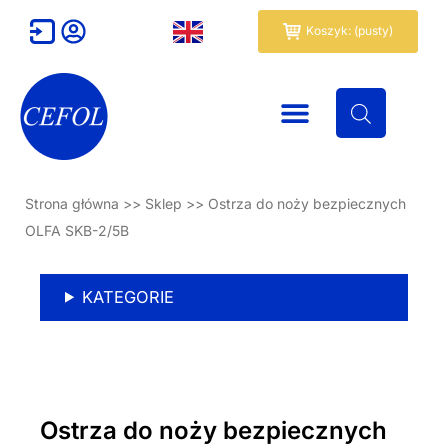
Przejdź
Wózek
Koszyk: (pusty)
do
treści
Strona główna
>>
Sklep
>>
Ostrza do noży bezpiecznych
OLFA SKB-2/5B
KATEGORIE
Ostrza do noży bezpiecznych