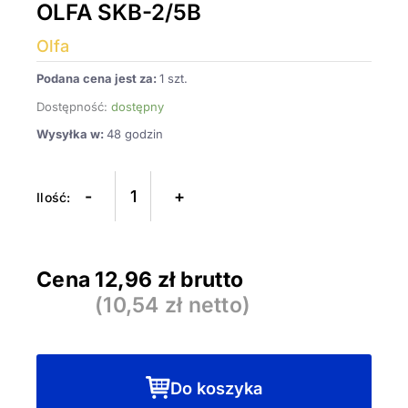
OLFA SKB-2/5B
Olfa
Podana cena jest za:
1 szt.
Dostępność:
dostępny
Wysyłka w:
48 godzin
ilość
Ostrza
-
+
do
noży
bezpiecznych
Cena
12,96
zł brutto
OLFA
(
10,54
zł netto)
SKB-
2/5B
Do koszyka