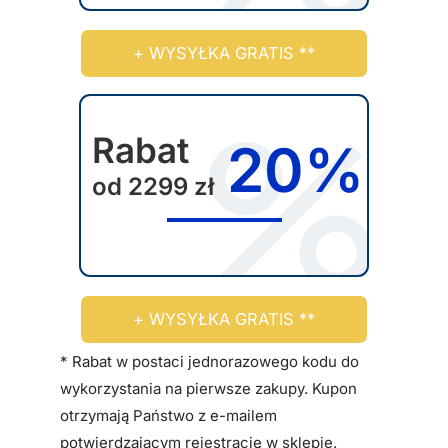
p
r
+ WYSYŁKA GRATIS **
o
d
u
k
Rabat
20%
t
od 2299 zł
u
+ WYSYŁKA GRATIS **
* Rabat w postaci jednorazowego kodu do
wykorzystania na pierwsze zakupy. Kupon
otrzymają Państwo z e-mailem
potwierdzającym rejestrację w sklepie.