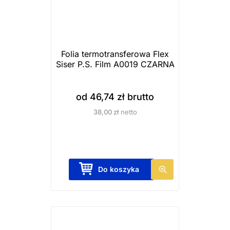
Folia termotransferowa Flex
Siser P.S. Film A0019 CZARNA
od
46,74
zł
brutto
38,00
zł
netto
T
Do koszyka
e
n
p
r