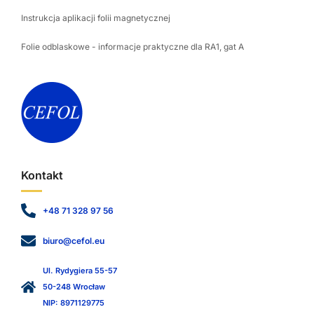
Instrukcja aplikacji folii magnetycznej
Folie odblaskowe - informacje praktyczne dla RA1, gat A
Kontakt
+48 71 328 97 56
biuro@cefol.eu
Ul. Rydygiera 55-57
50-248 Wrocław
NIP: 8971129775