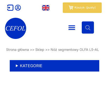
Przejdź
Wózek
Koszyk: (pusty)
do
treści
Strona główna
>>
Sklep
>>
Nóż segmentowy OLFA L5-AL
KATEGORIE