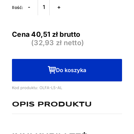
Nóż
-
+
segmentowy
OLFA
L5-
Cena
40,51
zł brutto
AL
(
32,93
zł netto)
Do koszyka
Kod produktu: OLFA-L5-AL
OPIS PRODUKTU