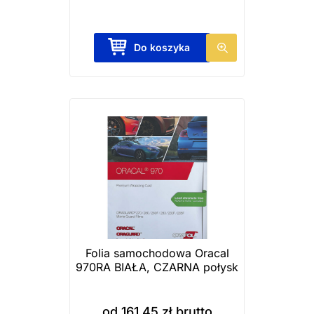
T
Do koszyka
e
n
p
r
o
d
u
k
t
m
a
Folia samochodowa Oracal
970RA BIAŁA, CZARNA połysk
w
i
e
od
161,45
zł
brutto