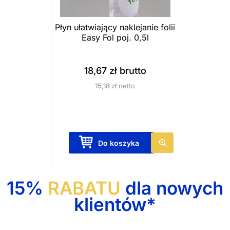
o
c
n
j
Płyn ułatwiający naklejanie folii
i
e
Easy Fol poj. 0,5l
e
m
p
o
18,67
zł
brutto
r
ż
15,18
zł
netto
o
n
d
a
u
w
k
y
Do koszyka
t
b
u
r
a
15%
RABATU
dla nowych
ć
klientów*
n
a
s