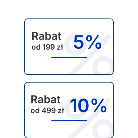
t
r
o
Rabat
n
5%
i
od 199 zł
e
p
r
o
d
u
Rabat
10%
k
t
od 499 zł
u